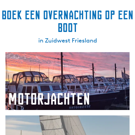
Boek een overnachting op een
boot
in Zuidwest Friesland
M
o
t
o
r
j
Motorjachten
a
c
h
K
t
a
e
j
n