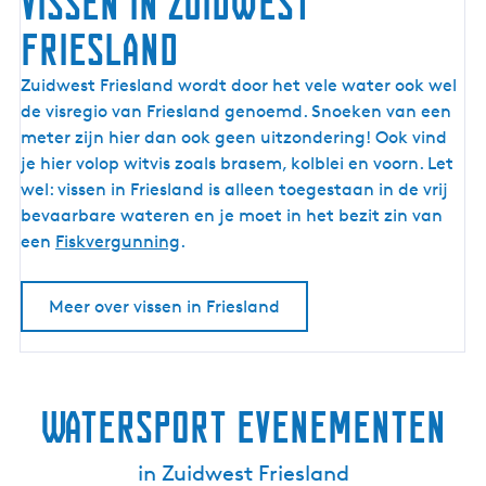
Vissen in Zuidwest
Friesland
V
Zuidwest Friesland wordt door het vele water ook wel
i
de visregio van Friesland genoemd. Snoeken van een
s
meter zijn hier dan ook geen uitzondering! Ook vind
s
je hier volop witvis zoals brasem, kolblei en voorn. Let
e
wel: vissen in Friesland is alleen toegestaan in de vrij
n
bevaarbare wateren en je moet in het bezit zin van
i
een
Fiskvergunning
.
n
Z
Meer over vissen in Friesland
u
i
d
w
Watersport evenementen
e
s
in Zuidwest Friesland
t