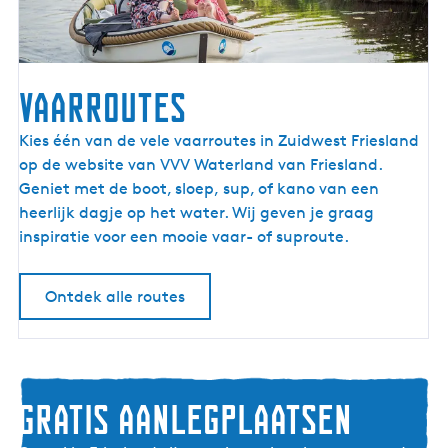
r
i
e
s
Vaarroutes
l
a
V
Kies één van de vele vaarroutes in Zuidwest Friesland
n
a
op de website van VVV Waterland van Friesland.
d
a
Geniet met de boot, sloep, sup, of kano van een
r
heerlijk dagje op het water. Wij geven je graag
r
inspiratie voor een mooie vaar- of suproute.
o
u
Ontdek alle routes
t
e
s
Gratis aanlegplaatsen