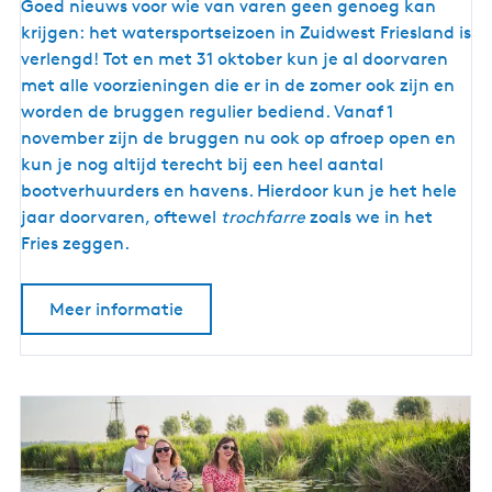
E
Goed nieuws voor wie van varen geen genoeg kan
e
krijgen: het watersportseizoen in Zuidwest Friesland is
n
verlengd! Tot en met 31 oktober kun je al doorvaren
j
met alle voorzieningen die er in de zomer ook zijn en
a
worden de bruggen regulier bediend. Vanaf 1
a
november zijn de bruggen nu ook op afroep open en
r
kun je nog altijd terecht bij een heel aantal
r
bootverhuurders en havens. Hierdoor kun je het hele
o
jaar doorvaren, oftewel
trochfarre
zoals we in het
n
Fries zeggen.
d
v
Meer informatie
a
r
e
n
i
n
F