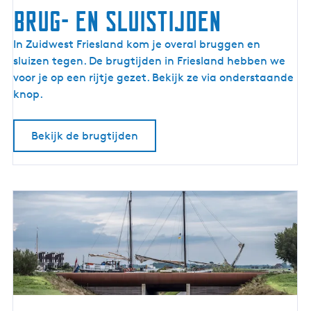
Brug- en sluistijden
B
In Zuidwest Friesland kom je overal bruggen en
r
sluizen tegen. De brugtijden in Friesland hebben we
u
voor je op een rijtje gezet. Bekijk ze via onderstaande
g
knop.
-
e
Bekijk de brugtijden
n
s
l
u
i
s
t
i
j
d
e