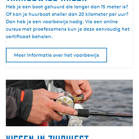
g
V
Heb je een boot gehuurd die langer dan 15 meter is?
g
a
Of kan je huurboot sneller dan 20 kilometer per uur?
e
a
Dan heb je een vaarbewijs nodig. Via een online
n
r
cursus met proefexamens kun je deze eenvoudig het
b
certificaat behalen.
e
w
Meer informatie over het vaarbewijs
i
j
s
h
a
l
e
n