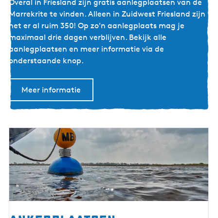
G
Overal in Friesland zijn gratis aanlegplaatsen van de
r
Marrekrite te vinden. Alleen in Zuidwest Friesland zijn
a
het er al ruim 350! Op zo'n aanlegplaats mag je
t
maximaal drie dagen verblijven. Bekijk alle
i
aanlegplaatsen en meer informatie via de
s
onderstaande knop.
a
a
Meer informatie
n
l
e
g
p
l
a
a
t
s
e