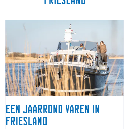
e
b
o
a
t
s
Een jaarrond varen in
Friesland