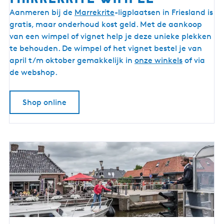
M
Aanmeren bij de
Marrekrite
-ligplaatsen in Friesland is
a
gratis, maar onderhoud kost geld. Met de aankoop
r
van een wimpel of vignet help je deze unieke plekken
r
te behouden. De wimpel of het vignet bestel je van
e
april t/m oktober gemakkelijk in
onze winkels
of via
k
de webshop.
r
i
Shop online
t
e
w
i
m
p
e
l