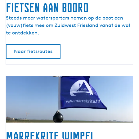
Fietsen aan boord
F
Steeds meer watersporters nemen op de boot een
i
(vouw)fiets mee om Zuidwest Friesland vanaf de wal
e
te ontdekken.
t
s
Naar fietsroutes
e
n
a
a
n
b
o
o
r
d
Marrekrite wimpel