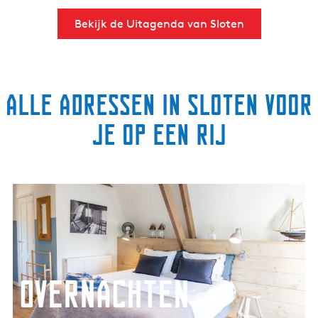
Bekijk de Uitagenda van Sloten
Alle adressen in Sloten voor
je op een rij
O
v
e
r
n
a
Overnachten
c
h