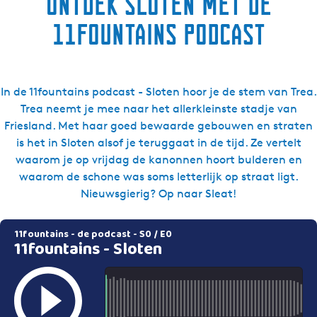
Ontdek Sloten met de
11fountains podcast
In de 11fountains podcast - Sloten hoor je de stem van Trea.
Trea neemt je mee naar het allerkleinste stadje van
Friesland. Met haar goed bewaarde gebouwen en straten
is het in Sloten alsof je teruggaat in de tijd. Ze vertelt
waarom je op vrijdag de kanonnen hoort bulderen en
waarom de schone was soms letterlijk op straat ligt.
Nieuwsgierig? Op naar Sleat!