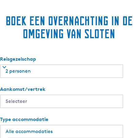
e
i
Boek een overnachting in de
n
f
omgeving van Sloten
o
Reisgezelschap
2 personen
Aankomst/vertrek
Type accommodatie