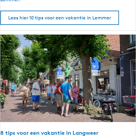
r
i
i
p
Lees hier 10 tips voor een vakantie in Lemmer
e
s
s
v
l
o
a
o
n
r
d
e
e
n
v
a
k
a
n
t
i
e
8 tips voor een vakantie in Langweer