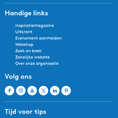
p
e
a
s
Handige links
g
l
i
a
Inspiratiemagazine
n
n
Uitkrant
a
d
Evenement aanmelden
Webshop
Zoek en boek
Zakelijke website
Over onze organisatie
Volg ons
F
I
Y
X
L
P
a
n
o
W
i
i
c
s
u
a
n
n
Tijd voor tips
e
t
T
t
k
t