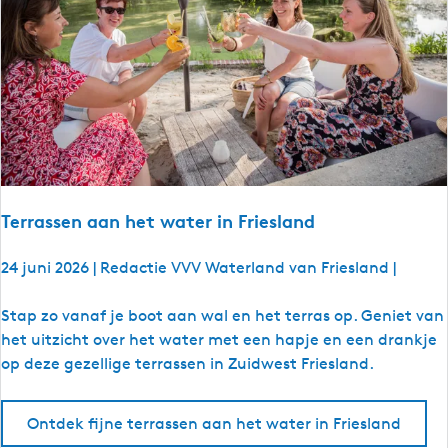
i
j
d
e
n
s
d
e
S
Terrassen aan het water in Friesland
n
e
24 juni 2026
|
Redactie VVV Waterland van Friesland
|
e
k
T
Stap zo vanaf je boot aan wal en het terras op. Geniet van
w
e
het uitzicht over het water met een hapje en een drankje
e
r
op deze gezellige terrassen in Zuidwest Friesland.
e
r
k
a
Ontdek fijne terrassen aan het water in Friesland
s