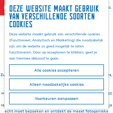
Zoek
Deze website maakt gebruik
menu
&
NL
S
G
Z
De leukste verhalen
van verschillende soorten
boek
e
a
o
cookies
l
n
e
over Waterland van
e
a
k
Deze website maakt gebruik van verschillende cookies
c
a
e
(Functioneel, Analytisch en Marketing) die noodzakelijk
t
r
Friesland
n
zijn om de website zo goed mogelijk te laten
e
d
functioneren. Door op accepteren te klikken, geef je
e
e
aan hiermee akkoord te gaan.
r
h
t
o
Zoek je inspiratie voor een vakantie of dagje uit in
Alle cookies accepteren
a
m
Zuidwest Friesland? Bekende en minder bekende bloggers,
a
e
locals en onze redactie gingen je voor. Zij ontdekten
l
p
Alleen noodzakelijke cookies
schatjes in de elfsteden
, rustige natuur- en
H
a
watergebieden, gave (water)sporten,
de mooiste fiets- en
u
g
Voorkeuren aanpassen
wandelroutes
, geweldige accommodaties en heerlijke
i
e
restaurants. Je leest hier wat de leukste plekken zijn die je
d
echt moet bezoeken en ontdekt de meest fotogenieke
i