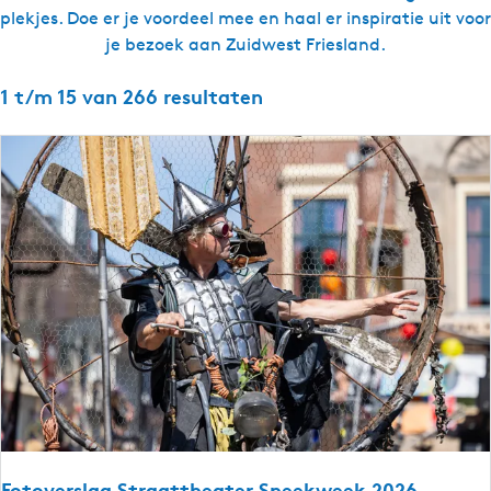
plekjes. Doe er je voordeel mee en haal er inspiratie uit voor
g
je bezoek aan Zuidwest Friesland.
e
t
1 t/m 15 van 266 resultaten
a
a
l
:
N
e
d
e
r
l
a
n
d
s
Fotoverslag Straattheater Sneekweek 2026