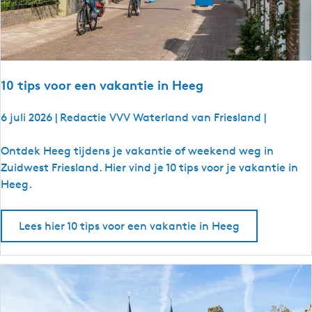
n
t
i
e
i
10 tips voor een vakantie in Heeg
n
L
6 juli 2026
|
Redactie VVV Waterland van Friesland
|
a
n
1
Ontdek Heeg tijdens je vakantie of weekend weg in
g
0
Zuidwest Friesland. Hier vind je 10 tips voor je vakantie in
w
t
Heeg.
e
i
e
p
Lees hier 10 tips voor een vakantie in Heeg
r
s
v
o
o
r