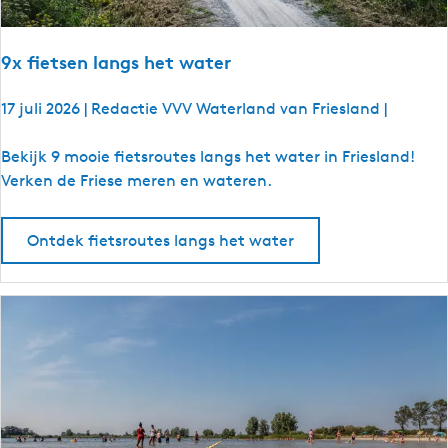
b
u
u
r
u
r
t
9x fietsen langs het water
t
17 juli 2026
|
Redactie VVV Waterland van Friesland
|
9
Bekijk 9 mooie fietsroutes langs het water in Friesland!
x
Verken de Friese meren en wateren.
f
i
Ontdek fietsroutes langs het water
e
t
s
e
n
l
a
n
g