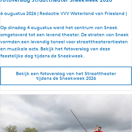
6 augustus 2026
|
Redactie VVV Waterland van Friesland
|
F
Op dinsdag 4 augustus werd het centrum van Sneek
o
omgetoverd tot een levend theater. De straten van Sneek
t
vormden een levendig toneel voor straattheaterartiesten
o
en muzikale acts. Bekijk het fotoverslag van deze
v
feestelijke dag tijdens de Sneekweek.
e
r
Bekijk een fotoverslag van het Straattheater
s
tijdens de Sneekweek 2026
l
a
g
S
t
r
a