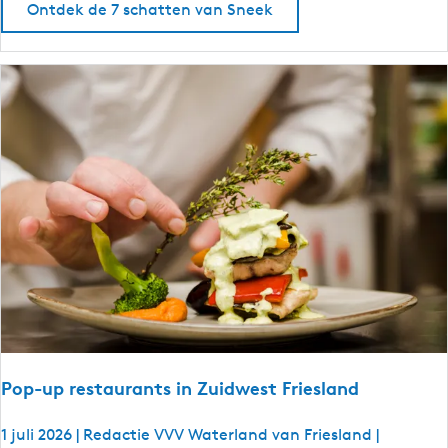
Ontdek de 7 schatten van Sneek
n
e
n
d
o
e
n
i
n
S
n
e
e
k
Pop-up restaurants in Zuidwest Friesland
1 juli 2026
|
Redactie VVV Waterland van Friesland
|