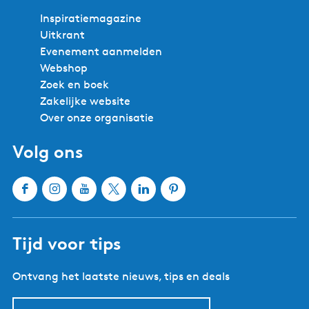
Inspiratiemagazine
Uitkrant
Evenement aanmelden
Webshop
Zoek en boek
Zakelijke website
Over onze organisatie
Volg ons
F
I
Y
X
L
P
a
n
o
W
i
i
c
s
u
a
n
n
Tijd voor tips
e
t
T
t
k
t
b
a
u
e
e
e
Ontvang het laatste nieuws, tips en deals
o
g
b
r
d
r
o
r
e
l
I
e