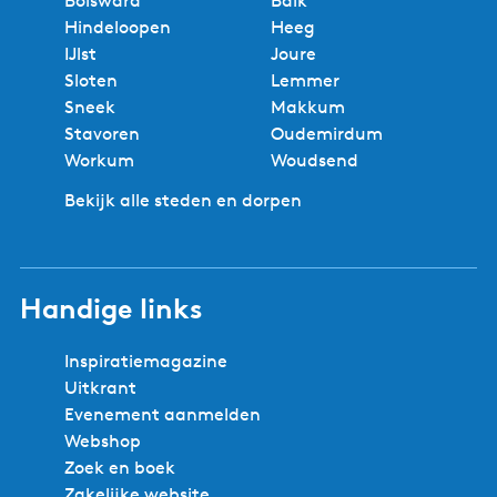
Bolsward
Balk
Hindeloopen
Heeg
IJlst
Joure
Sloten
Lemmer
Sneek
Makkum
Stavoren
Oudemirdum
Workum
Woudsend
Bekijk alle steden en dorpen
Handige links
Inspiratiemagazine
Uitkrant
Evenement aanmelden
Webshop
Zoek en boek
Zakelijke website