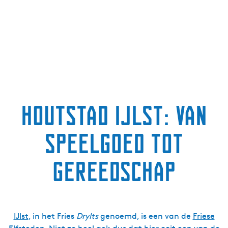
Houtstad IJlst: van
speelgoed tot
gereedschap
IJlst
, in het Fries
Drylts
genoemd, is een van de
Friese