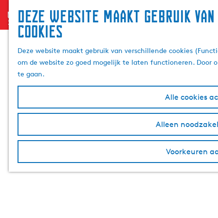
Deze website maakt gebruik van
menu
G
cookies
a
n
Deze website maakt gebruik van verschillende cookies (Functi
a
om de website zo goed mogelijk te laten functioneren. Door o
a
te gaan.
r
d
Alle cookies a
e
h
Alleen noodzakel
o
m
e
Voorkeuren a
p
a
g
e