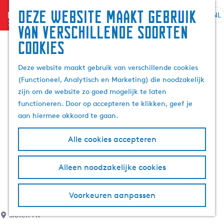
Deze website maakt gebruik
menu
NL
S
G
Z
van verschillende soorten
e
a
o
cookies
l
n
e
e
a
k
Deze website maakt gebruik van verschillende cookies
c
a
e
(Functioneel, Analytisch en Marketing) die noodzakelijk
t
r
n
zijn om de website zo goed mogelijk te laten
e
d
functioneren. Door op accepteren te klikken, geef je
e
e
aan hiermee akkoord te gaan.
r
h
t
o
Alle cookies accepteren
a
m
a
e
l
p
Alleen noodzakelijke cookies
H
a
u
g
Voorkeuren aanpassen
i
e
d
Sloten FR
i