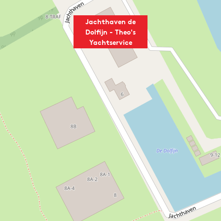
Jachthaven de
Dolfijn - Theo's
Yachtservice