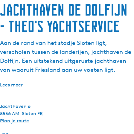
Jachthaven de Dolfijn
g
e
- Theo's Yachtservice
t
a
a
Aan de rand van het stadje Sloten ligt,
l
:
verscholen tussen de landerijen, jachthaven de
N
Dolfijn. Een uitstekend uitgeruste jachthaven
e
van waaruit Friesland aan uw voeten ligt.
d
e
Lees meer
r
l
a
Jachthaven 6
n
8556 AM
Sloten FR
d
n
Plan je route
s
a