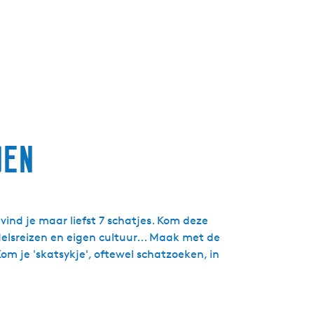
g
e
t
a
a
l
:
N
den
e
d
e
r
l
vind je maar liefst 7 schatjes. Kom deze
a
elsreizen en eigen cultuur... Maak met de
n
om je 'skatsykje', oftewel schatzoeken, in
d
s