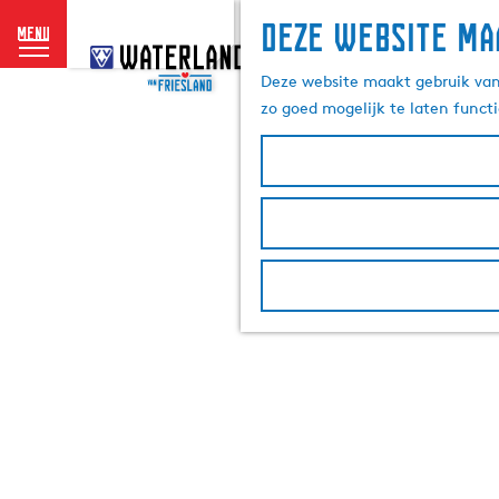
Deze website ma
menu
G
a
Deze website maakt gebruik van 
n
zo goed mogelijk te laten funct
a
a
r
d
e
h
o
m
e
p
a
g
e