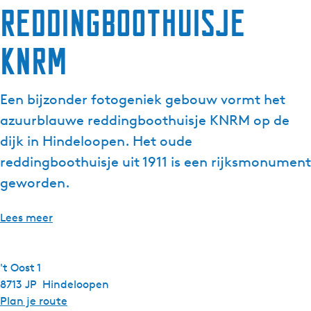
Reddingboothuisje
g
e
KNRM
t
a
a
Een bijzonder fotogeniek gebouw vormt het
l
:
azuurblauwe reddingboothuisje KNRM op de
N
dijk in Hindeloopen. Het oude
e
reddingboothuisje uit 1911 is een rijksmonument
d
geworden.
e
r
l
Lees meer
a
n
d
't Oost 1
s
8713 JP
Hindeloopen
n
Plan je route