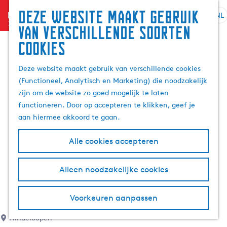
Deze website maakt gebruik
menu
NL
S
G
Z
van verschillende soorten
e
a
o
cookies
l
n
e
e
a
k
Deze website maakt gebruik van verschillende cookies
c
a
e
(Functioneel, Analytisch en Marketing) die noodzakelijk
t
r
n
zijn om de website zo goed mogelijk te laten
e
d
functioneren. Door op accepteren te klikken, geef je
e
e
aan hiermee akkoord te gaan.
r
h
t
o
Alle cookies accepteren
a
m
a
e
l
p
Alleen noodzakelijke cookies
H
a
u
g
Voorkeuren aanpassen
i
e
d
Hindeloopen
i