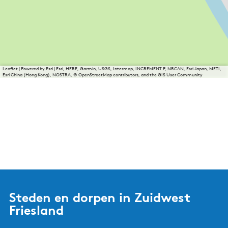
Leaflet
|
Powered by Esri | Esri, HERE, Garmin, USGS, Intermap, INCREMENT P, NRCAN, Esri Japan, METI,
Esri China (Hong Kong), NOSTRA, © OpenStreetMap contributors, and the GIS User Community
Steden en dorpen in Zuidwest
Friesland