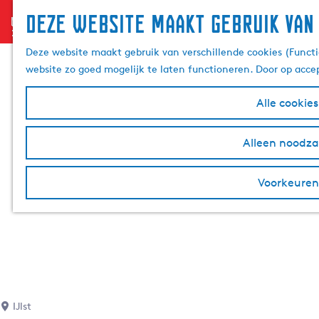
Deze website maakt gebruik van
menu
G
a
Deze website maakt gebruik van verschillende cookies (Functi
n
website zo goed mogelijk te laten functioneren. Door op acce
a
a
Alle cookie
r
d
Alleen noodzak
e
h
Voorkeuren
o
m
e
p
a
g
e
IJlst