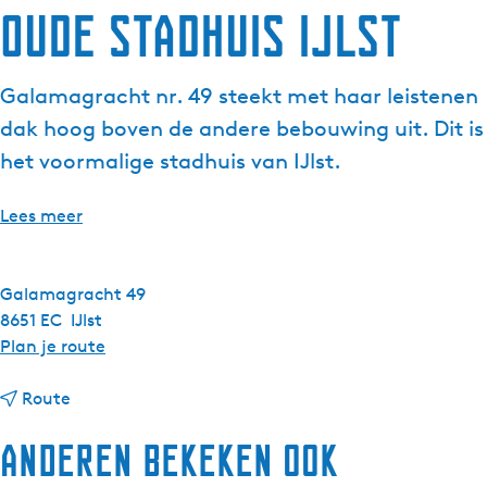
Oude Stadhuis IJlst
Galamagracht nr. 49 steekt met haar leistenen
dak hoog boven de andere bebouwing uit. Dit is
het voormalige stadhuis van IJlst.
Lees meer
Galamagracht 49
8651 EC
IJlst
n
Plan je route
a
n
a
Route
a
r
Anderen bekeken ook
a
O
r
u