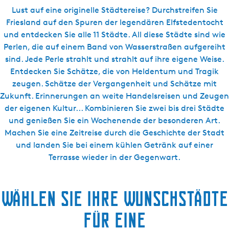
i
Lust auf eine originelle Städtereise? Durchstreifen Sie
c
p
Friesland auf den Spuren der legendären Elfstedentocht
h
b
und entdecken Sie alle 11 Städte. All diese Städte sind wie
t
u
Perlen, die auf einem Band von Wasserstraßen aufgereiht
c
sind. Jede Perle strahlt und strahlt auf ihre eigene Weise.
h
Entdecken Sie Schätze, die von Heldentum und Tragik
e
zeugen. Schätze der Vergangenheit und Schätze mit
n
Zukunft. Erinnerungen an weite Handelsreisen und Zeugen
der eigenen Kultur... Kombinieren Sie zwei bis drei Städte
und genießen Sie ein Wochenende der besonderen Art.
Machen Sie eine Zeitreise durch die Geschichte der Stadt
und landen Sie bei einem kühlen Getränk auf einer
Terrasse wieder in der Gegenwart.
Wählen Sie Ihre Wunschstädte
für eine