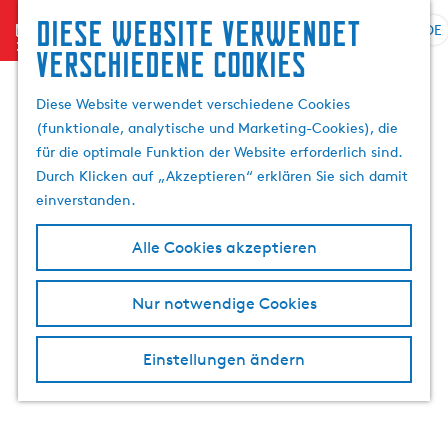
Suchen
Diese website verwendet
menu
&
DE
S
G
S
verschiedene cookies
Buchen
p
e
u
r
h
c
Diese Website verwendet verschiedene Cookies
a
e
h
(funktionale, analytische und Marketing-Cookies), die
c
n
e
für die optimale Funktion der Website erforderlich sind.
h
S
n
Durch Klicken auf „Akzeptieren“ erklären Sie sich damit
e
i
einverstanden.
a
e
u
z
Alle Cookies akzeptieren
s
u
w
r
Nur notwendige Cookies
ä
H
h
o
l
m
Einstellungen ändern
e
e
n
p
A
a
k