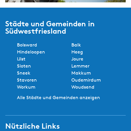
c
h
e
Städte und Gemeinden in
i
Südwestfriesland
n
S
Bolsward
Balk
l
Hindeloopen
Heeg
o
IJlst
Joure
t
Sloten
Lemmer
e
Sneek
Makkum
n
Stavoren
Oudemirdum
Workum
Woudsend
Alle Städte und Gemeinden anzeigen
Nützliche Links