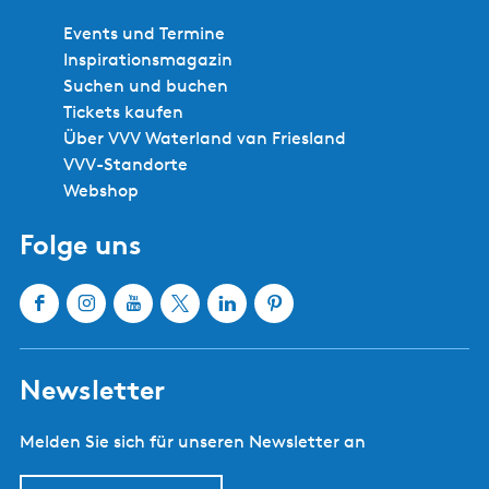
Events und Termine
Inspirationsmagazin
Suchen und buchen
Tickets kaufen
Über VVV Waterland van Friesland
VVV-Standorte
Webshop
Folge uns
F
I
Y
X
L
P
a
n
o
W
i
i
c
s
u
a
n
n
Newsletter
e
t
T
t
k
t
b
a
u
e
e
e
Melden Sie sich für unseren Newsletter an
o
g
b
r
d
r
o
r
e
l
I
e