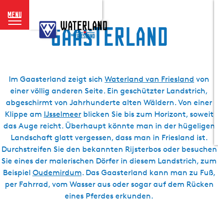
menu
G
Gaasterland
e
h
e
n
S
Im Gaasterland zeigt sich
Waterland van Friesland
von
i
einer völlig anderen Seite. Ein geschützter Landstrich,
e
abgeschirmt von Jahrhunderte alten Wäldern. Von einer
z
Klippe am
IJsselmeer
blicken Sie bis zum Horizont, soweit
u
das Auge reicht. Überhaupt könnte man in der hügeligen
r
Landschaft glatt vergessen, dass man in Friesland ist.
H
Durchstreifen Sie den bekannten Rijsterbos oder besuchen
o
Sie eines der malerischen Dörfer in diesem Landstrich, zum
m
Beispiel
Oudemirdum
. Das Gaasterland kann man zu Fuß,
e
per Fahrrad, vom Wasser aus oder sogar auf dem Rücken
p
eines Pferdes erkunden.
a