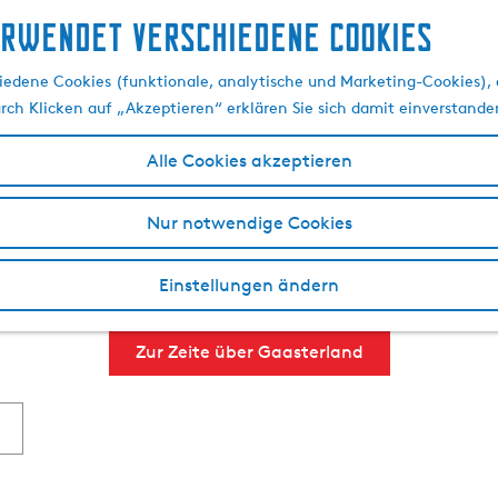
erwendet verschiedene cookies
ernachten in Gaasterl
edene Cookies (funktionale, analytische und Marketing-Cookies), d
urch Klicken auf „Akzeptieren“ erklären Sie sich damit einverstande
Alle Cookies akzeptieren
 Übernachtung in einer Region in Friesland, die von einer 
elmeer, wo Sie verschiedene Wassersportarten und einen T
Nur notwendige Cookies
rlaub. In Gaasterland finden Sie zahlreiche Hotels, B&Bs ode
genes Zelt oder Ihren Wohnwagen mit und finden Sie einen
Einstellungen ändern
en in Gaasterland beim VVV Waterland of Friesland, damit S
Zur Zeite über Gaasterland