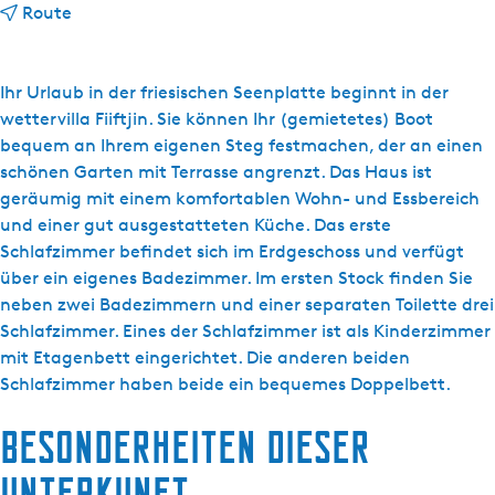
b
Route
i
s
L
Ihr Urlaub in der friesischen Seenplatte beginnt in der
u
wettervilla Fiiftjin. Sie können Ihr (gemietetes) Boot
t
bequem an Ihrem eigenen Steg festmachen, der an einen
z
schönen Garten mit Terrasse angrenzt. Das Haus ist
W
geräumig mit einem komfortablen Wohn- und Essbereich
a
und einer gut ausgestatteten Küche. Das erste
t
Schlafzimmer befindet sich im Erdgeschoss und verfügt
e
über ein eigenes Badezimmer. Im ersten Stock finden Sie
r
neben zwei Badezimmern und einer separaten Toilette drei
v
Schlafzimmer. Eines der Schlafzimmer ist als Kinderzimmer
i
mit Etagenbett eingerichtet. Die anderen beiden
l
Schlafzimmer haben beide ein bequemes Doppelbett.
l
Besonderheiten dieser
a
'
Unterkunft
s