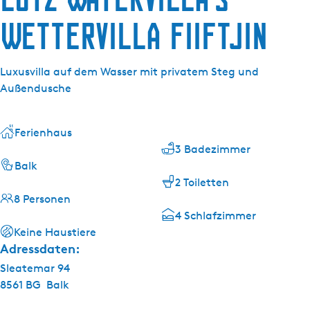
g
e
Wettervilla Fiiftjin
Luxusvilla auf dem Wasser mit privatem Steg und
Außendusche
Ferienhaus
3 Badezimmer
Balk
2 Toiletten
8 Personen
4 Schlafzimmer
Keine Haustiere
Adressdaten:
Sleatemar 94
8561 BG
Balk