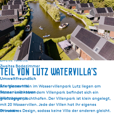
Schlafzimmer im EG
Nichtraucher
WiFi (privat)
Bettdecken
Sanitär
Badezimmer EG
Separate Toilette
Dusche
Zweite Toilette
Zweites Badezimmer
Teil von Lutz Watervilla's
Umweltfreundlich
Energieneutral
Alle Wasservillen im Wasservillenpark Lutz liegen am
Sonnenkollektoren
Wasser und neben dem Villenpark befindet sich ein
Wärmepumpe
großzügiger Jachthafen. Der Villenpark ist klein angelegt,
mit 20 Wasservillen. Jede der Villen hat ihr eigenes
Draussen
attraktives Design, sodass keine Villa der anderen gleicht.