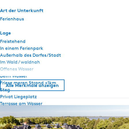
Art der Unterkunft
Ferienhaus
Lage
Freistehend
In einem Ferienpark
Außerhalb des Dorfes/Stadt
Im Wald / waldnah
Offenes Wasser
Beim Wasser
Friese meren Strand <1km
Alle Merkmale anzeigen
Steg
Privat Liegeplatz
Terrasse am Wasser
Allgemein
Haustier frei