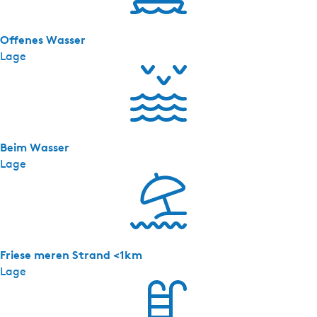
i
n
Offenes Wasser
Lage
Beim Wasser
Lage
Friese meren Strand <1km
Lage