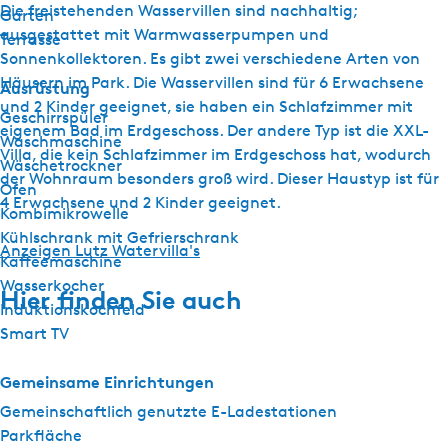
Die freistehenden Wasservillen sind nachhaltig;
Garten
ausgestattet mit Warmwasserpumpen und
Terrasse
Sonnenkollektoren. Es gibt zwei verschiedene Arten von
Häusern im Park. Die Wasservillen sind für 6 Erwachsene
Ausrüstung
und 2 Kinder geeignet, sie haben ein Schlafzimmer mit
Geschirrspüler
eigenem Bad im Erdgeschoss. Der andere Typ ist die XXL-
Waschmaschine
Villa, die kein Schlafzimmer im Erdgeschoss hat, wodurch
Wäschetrockner
der Wohnraum besonders groß wird. Dieser Haustyp ist für
Ofen
4 Erwachsene und 2 Kinder geeignet.
Kombimikrowelle
Kühlschrank mit Gefrierschrank
Anzeigen Lutz Watervilla's
Kaffeemaschine
Wasserkocher
Hier finden Sie auch
Induktionskochfeld
Smart TV
Gemeinsame Einrichtungen
Gemeinschaftlich genutzte E-Ladestationen
Parkfläche