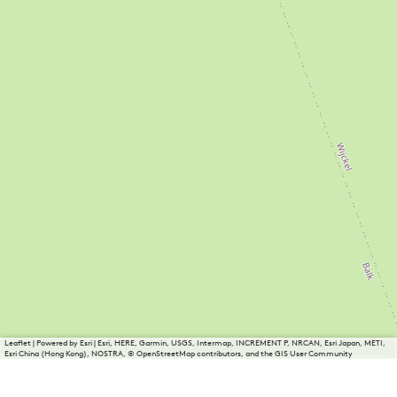
Leaflet
|
Powered by Esri | Esri, HERE, Garmin, USGS, Intermap, INCREMENT P, NRCAN, Esri Japan, METI,
Esri China (Hong Kong), NOSTRA, © OpenStreetMap contributors, and the GIS User Community