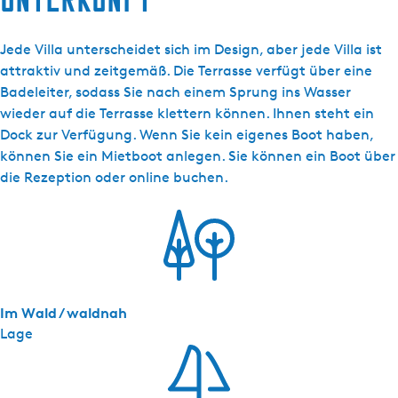
-
W
Jede Villa unterscheidet sich im Design, aber jede Villa ist
e
attraktiv und zeitgemäß. Die Terrasse verfügt über eine
t
Badeleiter, sodass Sie nach einem Sprung ins Wasser
t
wieder auf die Terrasse klettern können. Ihnen steht ein
e
Dock zur Verfügung. Wenn Sie kein eigenes Boot haben,
r
können Sie ein Mietboot anlegen. Sie können ein Boot über
v
die Rezeption oder online buchen.
i
l
l
a
F
i
Im Wald / waldnah
i
Lage
f
t
j