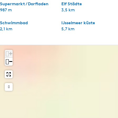
Supermarkt / Dorfladen
Elf Städte
987 m
3,5 km
Schwimmbad
IJsselmeer küste
2,1 km
5,7 km
+
−