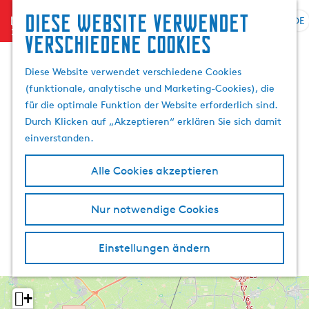
Diese website verwendet
menu
DE
S
G
S
verschiedene cookies
p
e
u
r
h
c
Diese Website verwendet verschiedene Cookies
a
e
h
(funktionale, analytische und Marketing-Cookies), die
c
n
e
für die optimale Funktion der Website erforderlich sind.
h
S
n
Durch Klicken auf „Akzeptieren“ erklären Sie sich damit
e
i
einverstanden.
a
e
u
z
Alle Cookies akzeptieren
s
u
w
r
Nur notwendige Cookies
ä
H
h
o
l
m
Einstellungen ändern
e
e
n
p
A
a
+
k