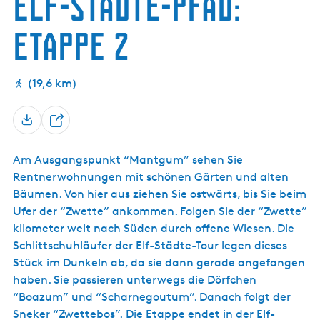
Elf-Städte-Pfad:
s
h
c
S
e
e
c
h
n
e
etappe 2
e
e
k
h
e
k
(19,6 km)
T
e
Am Ausgangspunkt “Mantgum” sehen Sie
i
Rentnerwohnungen mit schönen Gärten und alten
l
Bäumen. Von hier aus ziehen Sie ostwärts, bis Sie beim
e
Ufer der “Zwette” ankommen. Folgen Sie der “Zwette”
n
kilometer weit nach Süden durch offene Wiesen. Die
Schlittschuhläufer der Elf-Städte-Tour legen dieses
Stück im Dunkeln ab, da sie dann gerade angefangen
haben. Sie passieren unterwegs die Dörfchen
“Boazum” und “Scharnegoutum”. Danach folgt der
Sneker “Zwettebos”. Die Etappe endet in der Elf-