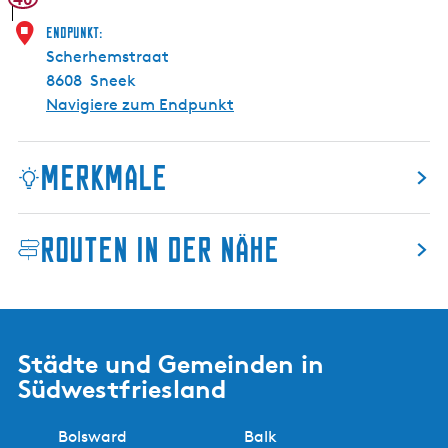
S
n
Endpunkt:
e
Scherhemstraat
e
8608
Sneek
k
Navigiere zum Endpunkt
Merkmale
Routen in der Nähe
Städte und Gemeinden in
Südwestfriesland
Bolsward
Balk