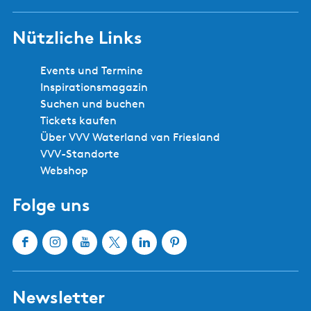
Nützliche Links
Events und Termine
Inspirationsmagazin
Suchen und buchen
Tickets kaufen
Über VVV Waterland van Friesland
VVV-Standorte
Webshop
Folge uns
F
I
Y
X
L
P
a
n
o
W
i
i
c
s
u
a
n
n
Newsletter
e
t
T
t
k
t