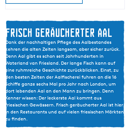
t
ä
d
t
e
Frisch geräucherter Aal
u
n
Dank der nachhaltigen Pflege des Aalbestandes
d
kehren die alten Zeiten langsam, aber sicher zurück.
D
Denn Aal gibt es schon seit Jahrhunderten in
ö
Waterland van Friesland. Der lange Fisch kann auf
r
eine ruhmreiche Geschichte zurückblicken. Einst, zu
f
den besten Zeiten der Aalfischerei fuhren an die 16
e
Schiffe ganze sechs Mal pro Jahr nach London, um
r
dort lebenden Aal an den Mann zu bringen. Denn
Kenner wissen: Der leckerste Aal kommt aus
friesischen Gewässern. Frisch geräucherter Aal ist hier
in den Restaurants und auf vielen friesischen Märkten
zu finden.