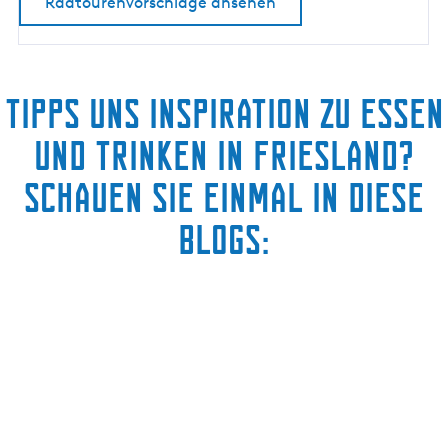
Radtourenvorschläge ansehen
a
r
t
e
Tipps uns Inspiration zu Essen
und Trinken in Friesland?
Schauen Sie einmal in diese
Blogs: