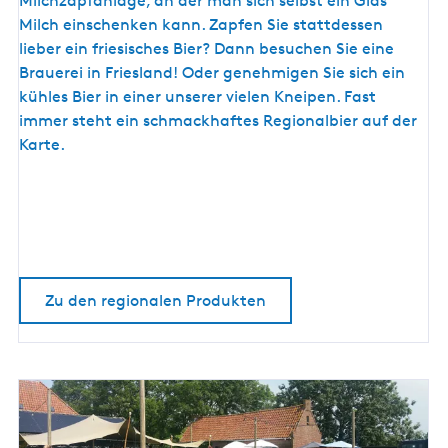
Milchzapfanlage, an der man sich selbst ein Glas
d
Milch einschenken kann. Zapfen Sie stattdessen
u
lieber ein friesisches Bier? Dann besuchen Sie eine
k
Brauerei in Friesland! Oder genehmigen Sie sich ein
t
kühles Bier in einer unserer vielen Kneipen. Fast
e
immer steht ein schmackhaftes Regionalbier auf der
Karte.
Zu den regionalen Produkten