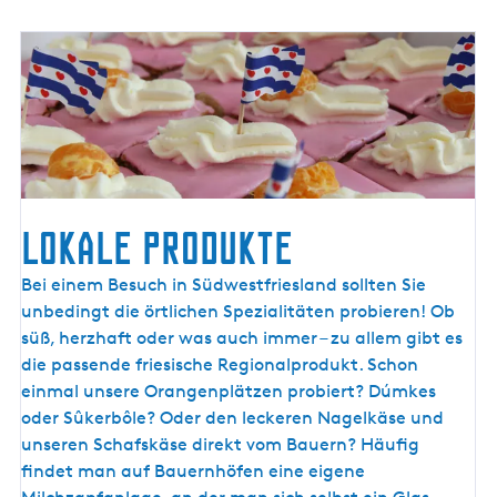
Lokale Produkte
L
Bei einem Besuch in Südwestfriesland sollten Sie
o
unbedingt die örtlichen Spezialitäten probieren! Ob
k
süß, herzhaft oder was auch immer – zu allem gibt es
a
die passende friesische Regionalprodukt. Schon
l
einmal unsere Orangenplätzen probiert? Dúmkes
e
oder Sûkerbôle? Oder den leckeren Nagelkäse und
P
unseren Schafskäse direkt vom Bauern? Häufig
r
findet man auf Bauernhöfen eine eigene
o