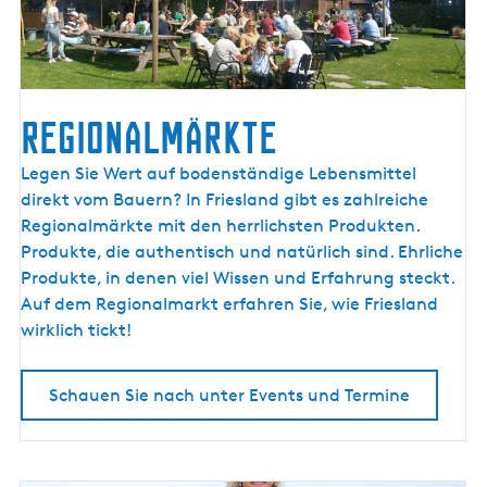
Regionalmärkte
R
Legen Sie Wert auf bodenständige Lebensmittel
e
direkt vom Bauern? In Friesland gibt es zahlreiche
g
Regionalmärkte mit den herrlichsten Produkten.
i
Produkte, die authentisch und natürlich sind. Ehrliche
o
Produkte, in denen viel Wissen und Erfahrung steckt.
n
Auf dem Regionalmarkt erfahren Sie, wie Friesland
a
wirklich tickt!
l
m
Schauen Sie nach unter Events und Termine
ä
r
k
t