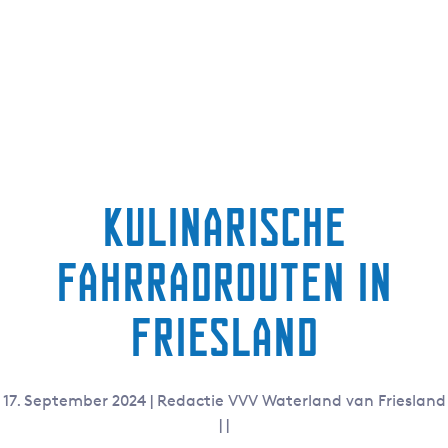
g
e
Kulinarische
Fahrradrouten in
Friesland
17. September 2024
|
Redactie VVV Waterland van Friesland
|
|