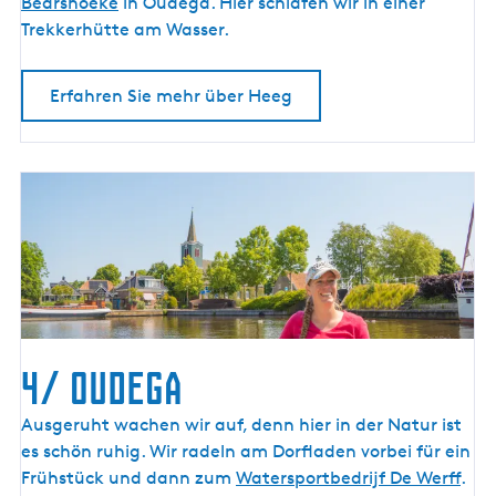
Bearshoeke
in Oudega. Hier schlafen wir in einer
Trekkerhütte am Wasser.
Erfahren Sie mehr über Heeg
4/ Oudega
4
Ausgeruht wachen wir auf, denn hier in der Natur ist
/
es schön ruhig. Wir radeln am Dorfladen vorbei für ein
O
Frühstück und dann zum
Watersportbedrijf De Werff
.