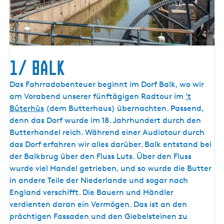
1/ Balk
1
Das Fahrradabenteuer beginnt im Dorf Balk, wo wir
/
am Vorabend unserer fünftägigen Radtour im
't
B
Bûterhûs
(dem Butterhaus) übernachten. Passend,
a
denn das Dorf wurde im 18. Jahrhundert durch den
l
Butterhandel reich. Während einer Audiotour durch
k
das Dorf erfahren wir alles darüber. Balk entstand bei
der Balkbrug über den Fluss Luts. Über den Fluss
wurde viel Handel getrieben, und so wurde die Butter
in andere Teile der Niederlande und sogar nach
England verschifft. Die Bauern und Händler
verdienten daran ein Vermögen. Das ist an den
prächtigen Fassaden und den Giebelsteinen zu