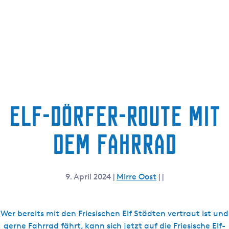
g
t
e
u
e
l
l
e
S
p
Elf-Dörfer-Route mit
r
a
dem Fahrrad
c
h
e
:
9. April 2024
|
Mirre Oost
|
|
D
e
u
Wer bereits mit den Friesischen Elf Städten vertraut ist und
t
gerne Fahrrad fährt, kann sich jetzt auf die Friesische Elf-