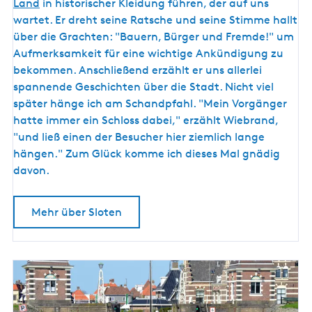
e
Land
in historischer Kleidung führen, der auf uns
n
wartet. Er dreht seine Ratsche und seine Stimme hallt
über die Grachten: "Bauern, Bürger und Fremde!" um
Aufmerksamkeit für eine wichtige Ankündigung zu
bekommen. Anschließend erzählt er uns allerlei
spannende Geschichten über die Stadt. Nicht viel
später hänge ich am Schandpfahl. "Mein Vorgänger
hatte immer ein Schloss dabei," erzählt Wiebrand,
"und ließ einen der Besucher hier ziemlich lange
hängen." Zum Glück komme ich dieses Mal gnädig
davon.
Mehr über Sloten