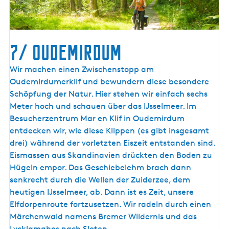
7/ Oudemirdum
7
Wir machen einen Zwischenstopp am
/
Oudemirdumerklif und bewundern diese besondere
O
Schöpfung der Natur. Hier stehen wir einfach sechs
u
Meter hoch und schauen über das IJsselmeer. Im
d
Besucherzentrum Mar en Klif in Oudemirdum
e
entdecken wir, wie diese Klippen (es gibt insgesamt
m
drei) während der vorletzten Eiszeit entstanden sind.
i
Eismassen aus Skandinavien drückten den Boden zu
r
Hügeln empor. Das Geschiebelehm brach dann
d
senkrecht durch die Wellen der Zuiderzee, dem
u
heutigen IJsselmeer, ab. Dann ist es Zeit, unsere
m
Elfdorpenroute fortzusetzen. Wir radeln durch einen
Märchenwald namens Bremer Wildernis und das
Lycklamabos nach Sloten.