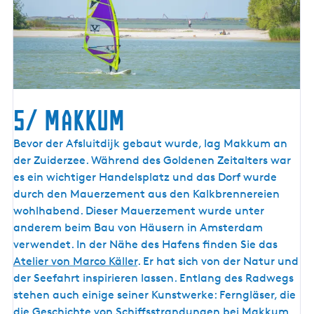
5/ Makkum
5
Bevor der Afsluitdijk gebaut wurde, lag Makkum an
/
der Zuiderzee. Während des Goldenen Zeitalters war
M
es ein wichtiger Handelsplatz und das Dorf wurde
a
durch den Mauerzement aus den Kalkbrennereien
k
wohlhabend. Dieser Mauerzement wurde unter
k
anderem beim Bau von Häusern in Amsterdam
u
verwendet. In der Nähe des Hafens finden Sie das
m
Atelier von Marco Käller
. Er hat sich von der Natur und
der Seefahrt inspirieren lassen. Entlang des Radwegs
stehen auch einige seiner Kunstwerke: Ferngläser, die
die Geschichte von Schiffsstrandungen bei Makkum