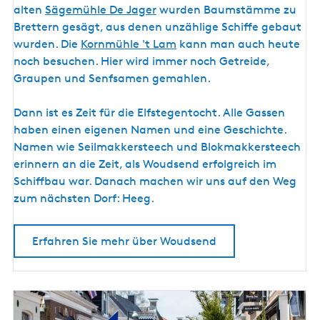
u
alten
Sägemühle De Jager
wurden Baumstämme zu
d
Brettern gesägt, aus denen unzählige Schiffe gebaut
s
wurden. Die
Kornmühle 't Lam
kann man auch heute
e
noch besuchen. Hier wird immer noch Getreide,
n
Graupen und Senfsamen gemahlen.
d
Dann ist es Zeit für die Elfstegentocht. Alle Gassen
haben einen eigenen Namen und eine Geschichte.
Namen wie Seilmakkersteech und Blokmakkersteech
erinnern an die Zeit, als Woudsend erfolgreich im
Schiffbau war. Danach machen wir uns auf den Weg
zum nächsten Dorf: Heeg.
Erfahren Sie mehr über Woudsend