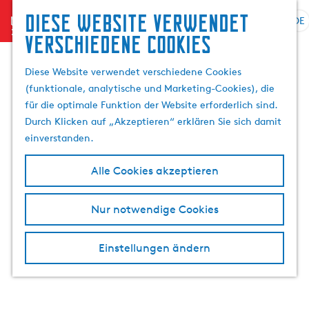
Suchen
Diese website verwendet
menu
&
DE
S
G
S
verschiedene cookies
Buchen
p
e
u
r
h
c
Diese Website verwendet verschiedene Cookies
a
e
h
(funktionale, analytische und Marketing-Cookies), die
c
n
e
für die optimale Funktion der Website erforderlich sind.
h
S
n
Durch Klicken auf „Akzeptieren“ erklären Sie sich damit
e
i
einverstanden.
a
e
u
z
Alle Cookies akzeptieren
s
u
w
r
Nur notwendige Cookies
ä
H
h
o
l
m
Einstellungen ändern
e
e
n
p
A
a
k