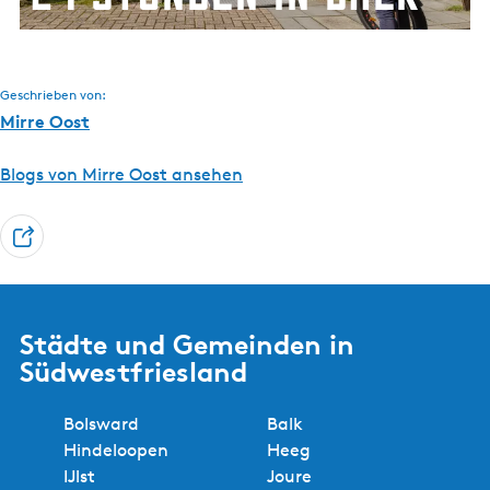
e
e
t
n
n
e
Lesen Sie hier mehr
i
n
Geschrieben von:
B
Mirre Oost
a
l
Blogs von Mirre Oost ansehen
k
T
e
i
l
Städte und Gemeinden in
e
Südwestfriesland
n
Bolsward
Balk
Hindeloopen
Heeg
IJlst
Joure