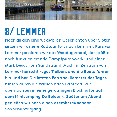
8/ Lemmer
8
Nach all den eindrucksvollen Geschichten über Sloten
/
setzen wir unsere Radtour fort nach Lemmer. Kurz vor
L
Lemmer passieren wir das Woudagemaal, das größte
e
noch funktionierende Dampfpumpwerk, und einen
m
stark besuchten Sandstrand. Auch im Zentrum von
m
Lemmer herrscht reges Treiben, und die Boote fahren
e
hin und her. Die letzten Fahrradkilometer des Tages
r
führen durch die Wiesen nach Bantega. Wir
übernachten in einer geräumigen Blockhütte auf
dem Minicamping De Bolderik. Später am Abend
genießen wir noch einen atemberaubenden
Sonnenuntergang.