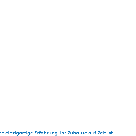
s
c
h
e einzigartige Erfahrung. Ihr Zuhause auf Zeit ist