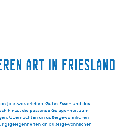
t
u
e
l
l
e
S
p
ren Art in Friesland
r
a
c
h
e
:
D
man ja etwas erleben. Gutes Essen und das
e
noch hinzu: die passende Gelegenheit zum
u
ungen. Übernachten an außergewöhnlichen
t
htungsgelegenheiten an außergewöhnlichen