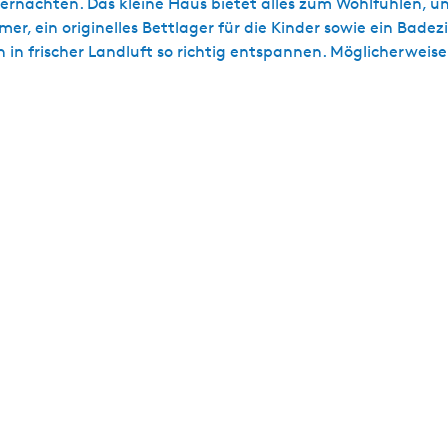
bernachten. Das kleine Haus bietet alles zum Wohlfühlen, und
r, ein originelles Bettlager für die Kinder sowie ein Bad
 in frischer Landluft so richtig entspannen. Möglicherweis