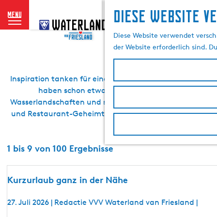
Diese website v
menu
G
Blogs und A
e
Diese Website verwendet verschi
h
der Website erforderlich sind. D
e
n
S
Inspiration tanken für einen Kurzurlaub oder einen Tag
i
haben schon etwas Vorarbeit geleistet. Sie entd
e
Wasserlandschaften und sie waren (wasser-)sportlich un
z
und Restaurant-Geheimtipps sind mit von der Partie. Las
u
Sie wir
r
1 bis 9 von 100 Ergebnisse
H
o
m
Kurzurlaub ganz in der Nähe
e
p
27. Juli 2026
|
Redactie VVV Waterland van Friesland
|
a