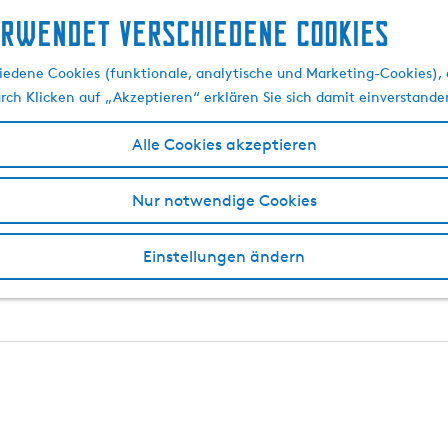
erwendet verschiedene cookies
rtikel von Waterland v
edene Cookies (funktionale, analytische und Marketing-Cookies), d
urch Klicken auf „Akzeptieren“ erklären Sie sich damit einverstande
Alle Cookies akzeptieren
esausflug in Südwestfriesland? Einige prominente (und auc
eckten zum Beispiel die
kleinen Juwelen der elf friesischen 
Nur notwendige Cookies
terwegs, u. a. auf den
schönsten (Rad-)Wanderwegen der
sen Sie sich an unvergessliche Orte entführen und entdeck
Einstellungen ändern
klich alles für einen unvergesslichen Aufenthalt in Südwestfr