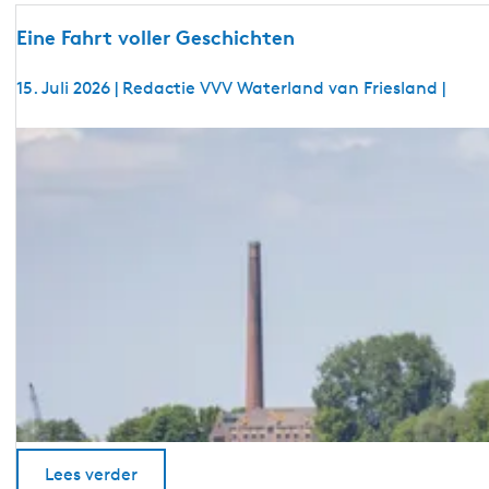
ü
d
Eine Fahrt voller Geschichten
w
e
15. Juli 2026
|
Redactie VVV Waterland van Friesland
|
s
t
E
f
i
r
n
i
e
e
F
s
a
l
h
a
r
n
t
d
v
o
l
l
Lees verder
e