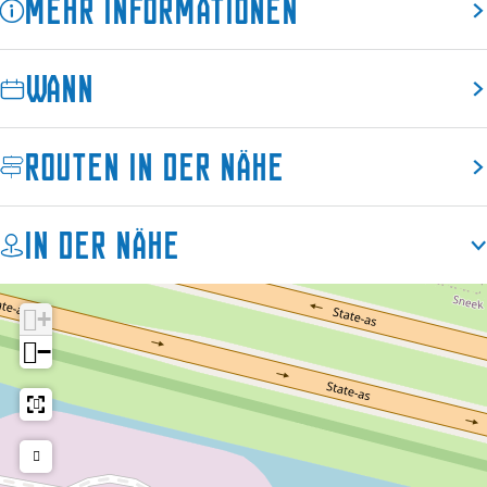
Mehr Informationen
p
Wann
Routen in der Nähe
In der Nähe
+
−