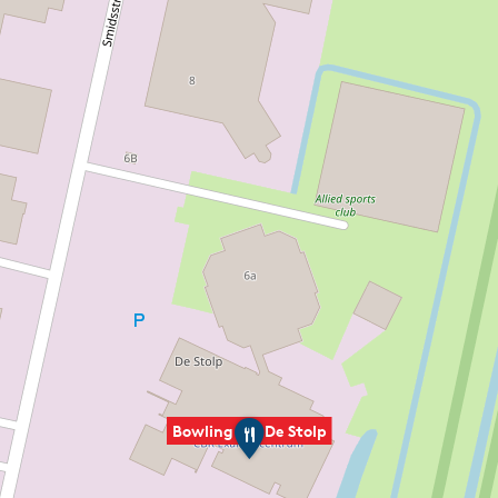
S
Bowling bei De Stolp
p
o
r