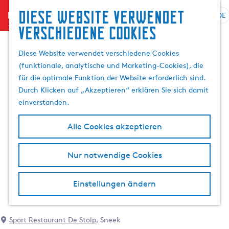
Diese website verwendet
menu
DE
S
G
S
verschiedene cookies
p
e
u
r
h
c
Diese Website verwendet verschiedene Cookies
a
e
h
(funktionale, analytische und Marketing-Cookies), die
c
n
e
für die optimale Funktion der Website erforderlich sind.
h
S
n
Durch Klicken auf „Akzeptieren“ erklären Sie sich damit
e
i
einverstanden.
a
e
u
z
Alle Cookies akzeptieren
s
u
w
r
Nur notwendige Cookies
ä
H
h
o
l
m
Einstellungen ändern
e
e
n
p
A
a
Sport Restaurant De Stolp
, Sneek
k