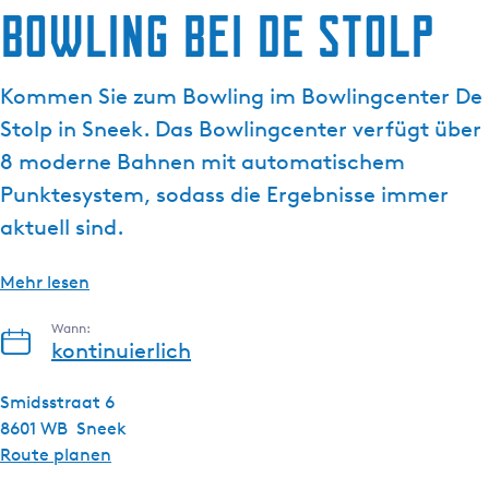
g
Bowling bei De Stolp
t
e
u
e
Kommen Sie zum Bowling im Bowlingcenter De
l
Stolp in Sneek. Das Bowlingcenter verfügt über
l
e
8 moderne Bahnen mit automatischem
S
Punktesystem, sodass die Ergebnisse immer
p
aktuell sind.
r
a
Mehr lesen
c
h
Wann:
e
kontinuierlich
:
D
Smidsstraat 6
e
8601 WB
Sneek
u
b
Route planen
t
i