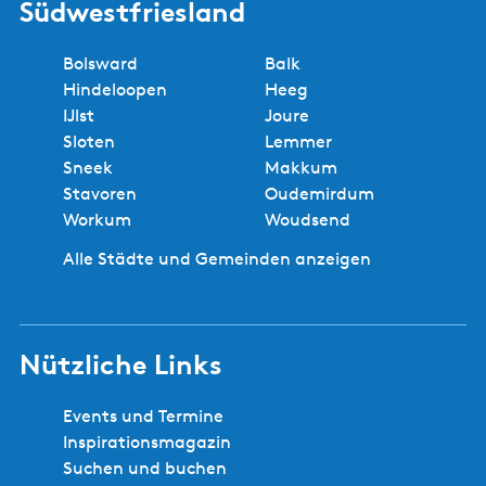
Südwestfriesland
n
S
Bolsward
Balk
n
Hindeloopen
Heeg
e
IJlst
Joure
e
Sloten
Lemmer
k
Sneek
Makkum
Stavoren
Oudemirdum
Workum
Woudsend
Alle Städte und Gemeinden anzeigen
Nützliche Links
Events und Termine
Inspirationsmagazin
Suchen und buchen