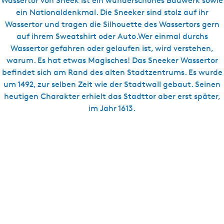
Wassertor von Sneek ist ein wunderschönes Bauwerk sowie
s
ein Nationaldenkmal. Die Sneeker sind stolz auf ihr
c
Wassertor und tragen die Silhouette des Wassertors gern
h
auf ihrem Sweatshirt oder Auto.Wer einmal durchs
Wassertor gefahren oder gelaufen ist, wird verstehen,
warum. Es hat etwas Magisches! Das Sneeker Wassertor
befindet sich am Rand des alten Stadtzentrums. Es wurde
um 1492, zur selben Zeit wie der Stadtwall gebaut. Seinen
heutigen Charakter erhielt das Stadttor aber erst später,
im Jahr 1613.