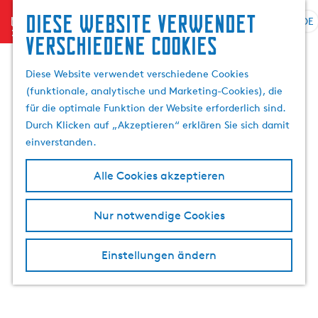
Suchen
Diese website verwendet
menu
&
DE
S
G
S
verschiedene cookies
Buchen
p
e
u
r
h
c
Diese Website verwendet verschiedene Cookies
a
e
h
(funktionale, analytische und Marketing-Cookies), die
c
n
e
für die optimale Funktion der Website erforderlich sind.
h
S
n
Durch Klicken auf „Akzeptieren“ erklären Sie sich damit
e
i
einverstanden.
a
e
u
z
Alle Cookies akzeptieren
s
u
w
r
Nur notwendige Cookies
ä
H
h
o
l
m
Einstellungen ändern
e
e
n
p
A
a
k