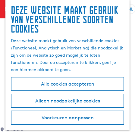
Deze website maakt gebruik
menu
NL
S
G
Z
van verschillende soorten
e
a
o
cookies
l
n
e
e
a
k
Deze website maakt gebruik van verschillende cookies
c
a
e
(Functioneel, Analytisch en Marketing) die noodzakelijk
t
r
n
zijn om de website zo goed mogelijk te laten
e
d
functioneren. Door op accepteren te klikken, geef je
e
e
aan hiermee akkoord te gaan.
r
h
t
o
Alle cookies accepteren
a
m
a
e
l
p
Alleen noodzakelijke cookies
H
a
u
g
Voorkeuren aanpassen
i
e
d
Bolsward
i