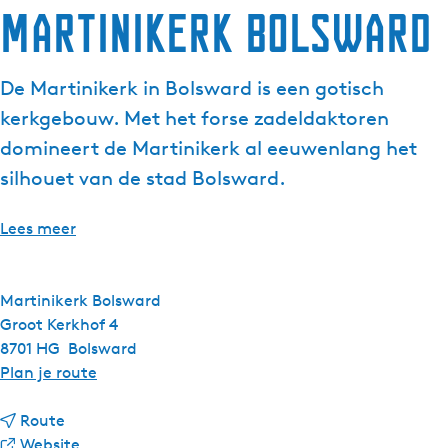
Martinikerk Bolsward
g
e
t
De Martinikerk in Bolsward is een gotisch
a
kerkgebouw. Met het forse zadeldaktoren
a
l
domineert de Martinikerk al eeuwenlang het
:
silhouet van de stad Bolsward.
N
e
Lees meer
d
e
r
Martinikerk Bolsward
l
Groot Kerkhof 4
a
8701 HG
Bolsward
n
n
Plan je route
d
a
s
n
a
Route
a
v
r
Website