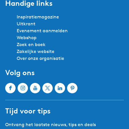
Handige links
Inspiratiemagazine
Uitkrant
Evenement aanmelden
Webshop
Zoek en boek
Zakelijke website
Over onze organisatie
Volg ons
F
I
Y
X
L
P
a
n
o
W
i
i
c
s
u
a
n
n
Tijd voor tips
e
t
T
t
k
t
b
a
u
e
e
e
Ontvang het laatste nieuws, tips en deals
o
g
b
r
d
r