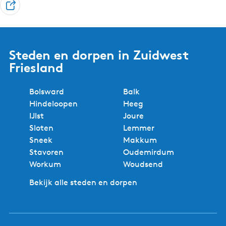
D
e
e
l
Steden en dorpen in Zuidwest
Friesland
Bolsward
Balk
Hindeloopen
Heeg
IJlst
Joure
Sloten
Lemmer
Sneek
Makkum
Stavoren
Oudemirdum
Workum
Woudsend
Bekijk alle steden en dorpen