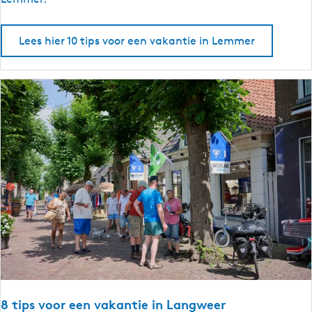
r
i
i
p
Lees hier 10 tips voor een vakantie in Lemmer
e
s
s
v
l
o
a
o
n
r
d
e
e
n
v
a
k
a
n
t
i
e
8 tips voor een vakantie in Langweer