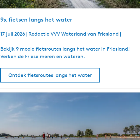
b
u
u
r
u
r
t
9x fietsen langs het water
t
17 juli 2026
|
Redactie VVV Waterland van Friesland
|
9
Bekijk 9 mooie fietsroutes langs het water in Friesland!
x
Verken de Friese meren en wateren.
f
i
Ontdek fietsroutes langs het water
e
t
s
e
n
l
a
n
g