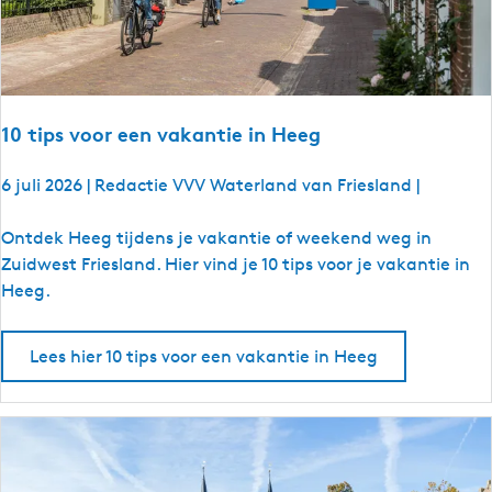
n
t
i
e
i
10 tips voor een vakantie in Heeg
n
L
6 juli 2026
|
Redactie VVV Waterland van Friesland
|
a
n
1
Ontdek Heeg tijdens je vakantie of weekend weg in
g
0
Zuidwest Friesland. Hier vind je 10 tips voor je vakantie in
w
t
Heeg.
e
i
e
p
Lees hier 10 tips voor een vakantie in Heeg
r
s
v
o
o
r