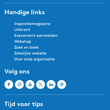
p
e
a
s
Handige links
g
l
i
a
Inspiratiemagazine
n
n
Uitkrant
a
d
Evenement aanmelden
Webshop
Zoek en boek
Zakelijke website
Over onze organisatie
Volg ons
F
I
Y
X
L
P
a
n
o
W
i
i
c
s
u
a
n
n
Tijd voor tips
e
t
T
t
k
t