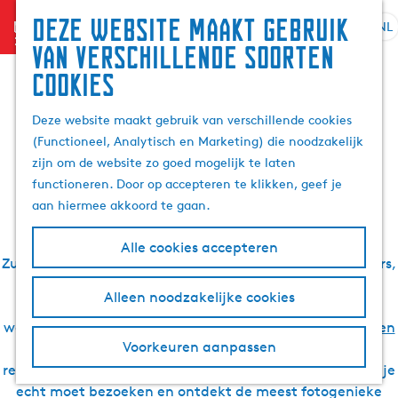
Zoek
Deze website maakt gebruik
menu
&
NL
S
G
Z
De leukste verhalen
van verschillende soorten
boek
e
a
o
cookies
l
n
e
over Waterland van
e
a
k
Deze website maakt gebruik van verschillende cookies
c
a
e
(Functioneel, Analytisch en Marketing) die noodzakelijk
t
r
Friesland
n
zijn om de website zo goed mogelijk te laten
e
d
functioneren. Door op accepteren te klikken, geef je
e
e
aan hiermee akkoord te gaan.
r
h
t
o
Zoek je inspiratie voor een vakantie of dagje uit in
Alle cookies accepteren
a
m
Zuidwest Friesland? Bekende en minder bekende bloggers,
a
e
locals en onze redactie gingen je voor. Zij ontdekten
l
p
Alleen noodzakelijke cookies
schatjes in de elfsteden
, rustige natuur- en
H
a
watergebieden, gave (water)sporten,
de mooiste fiets- en
u
g
Voorkeuren aanpassen
wandelroutes
, geweldige accommodaties en heerlijke
i
e
restaurants. Je leest hier wat de leukste plekken zijn die je
d
echt moet bezoeken en ontdekt de meest fotogenieke
i