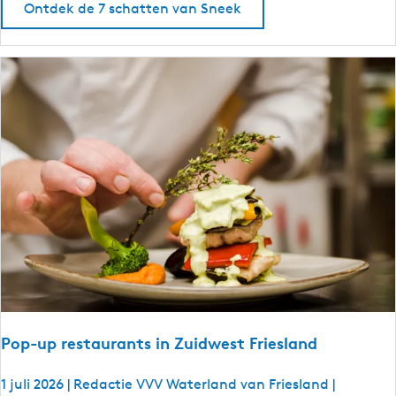
Ontdek de 7 schatten van Sneek
n
e
n
d
o
e
n
i
n
S
n
e
e
k
Pop-up restaurants in Zuidwest Friesland
1 juli 2026
|
Redactie VVV Waterland van Friesland
|