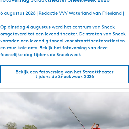
6 augustus 2026
|
Redactie VVV Waterland van Friesland
|
F
Op dinsdag 4 augustus werd het centrum van Sneek
o
omgetoverd tot een levend theater. De straten van Sneek
t
vormden een levendig toneel voor straattheaterartiesten
o
en muzikale acts. Bekijk het fotoverslag van deze
v
feestelijke dag tijdens de Sneekweek.
e
r
Bekijk een fotoverslag van het Straattheater
s
tijdens de Sneekweek 2026
l
a
g
S
t
r
a