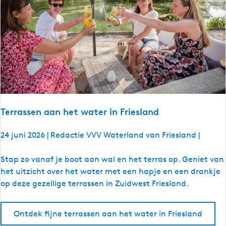
i
j
d
e
n
s
d
e
S
Terrassen aan het water in Friesland
n
e
24 juni 2026
|
Redactie VVV Waterland van Friesland
|
e
k
T
Stap zo vanaf je boot aan wal en het terras op. Geniet van
w
e
het uitzicht over het water met een hapje en een drankje
e
r
op deze gezellige terrassen in Zuidwest Friesland.
e
r
k
a
Ontdek fijne terrassen aan het water in Friesland
s