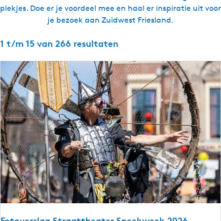
plekjes. Doe er je voordeel mee en haal er inspiratie uit voor
g
je bezoek aan Zuidwest Friesland.
e
t
1 t/m 15 van 266 resultaten
a
a
l
:
N
e
d
e
r
l
a
n
d
s
Fotoverslag Straattheater Sneekweek 2026