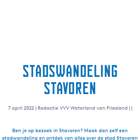
g
e
t
a
a
l
:
N
Stadswandeling
e
d
Stavoren
e
r
l
a
7 april 2022
|
Redactie VVV Waterland van Friesland
|
|
n
d
s
Ben je op bezoek in Stavoren? Maak dan zelf een
stadwandeling en ontdek van alles over de stad Stavoren