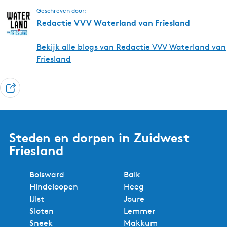
Geschreven door:
Redactie VVV Waterland van Friesland
Bekijk alle blogs van Redactie VVV Waterland van
Friesland
D
e
e
l
Steden en dorpen in Zuidwest
Friesland
Bolsward
Balk
Hindeloopen
Heeg
IJlst
Joure
Sloten
Lemmer
Sneek
Makkum