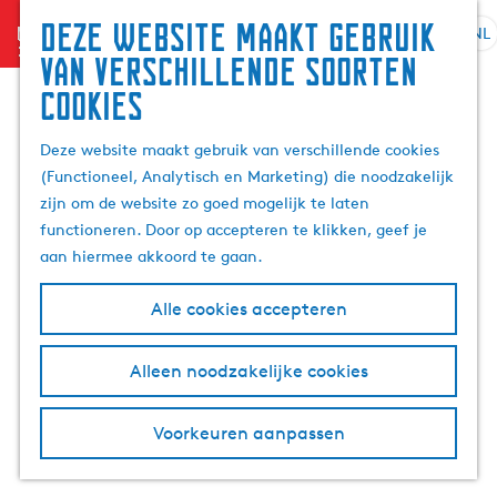
Zoek
Deze website maakt gebruik
menu
&
NL
S
G
Z
van verschillende soorten
boek
e
a
o
cookies
l
n
e
e
a
k
Deze website maakt gebruik van verschillende cookies
c
a
e
(Functioneel, Analytisch en Marketing) die noodzakelijk
t
r
n
zijn om de website zo goed mogelijk te laten
e
d
functioneren. Door op accepteren te klikken, geef je
e
e
aan hiermee akkoord te gaan.
r
h
t
o
Alle cookies accepteren
a
m
a
e
l
p
Alleen noodzakelijke cookies
H
a
u
g
Voorkeuren aanpassen
i
e
d
i