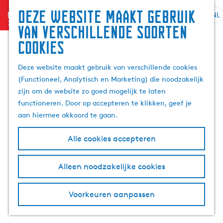
Zoek
Deze website maakt gebruik
menu
&
NL
S
G
Z
van verschillende soorten
boek
e
a
o
cookies
l
n
e
e
a
k
Deze website maakt gebruik van verschillende cookies
c
a
e
(Functioneel, Analytisch en Marketing) die noodzakelijk
t
r
n
zijn om de website zo goed mogelijk te laten
e
d
functioneren. Door op accepteren te klikken, geef je
e
e
aan hiermee akkoord te gaan.
r
h
t
o
Alle cookies accepteren
a
m
a
e
l
p
Alleen noodzakelijke cookies
H
a
u
g
Voorkeuren aanpassen
i
e
d
i