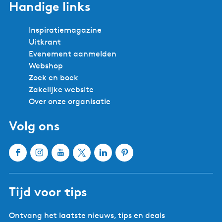
Handige links
Inspiratiemagazine
Uitkrant
Evenement aanmelden
Webshop
Zoek en boek
Zakelijke website
Over onze organisatie
Volg ons
F
I
Y
X
L
P
a
n
o
W
i
i
c
s
u
a
n
n
Tijd voor tips
e
t
T
t
k
t
b
a
u
e
e
e
Ontvang het laatste nieuws, tips en deals
o
g
b
r
d
r