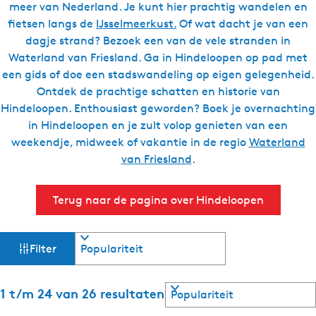
meer van Nederland. Je kunt hier prachtig wandelen en
g
fietsen langs de
IJsselmeerkust.
Of wat dacht je van een
e
dagje strand? Bezoek een van de vele stranden in
t
Waterland van Friesland. Ga in Hindeloopen op pad met
a
een gids of doe een stadswandeling op eigen gelegenheid.
a
Ontdek de prachtige schatten en historie van
l
Hindeloopen. Enthousiast geworden? Boek je overnachting
:
in Hindeloopen en je zult volop genieten van een
N
weekendje, midweek of vakantie in de regio
Waterland
e
van Friesland
.
d
e
Terug naar de pagina over Hindeloopen
r
l
a
W
S
Filter
o
n
a
r
d
t
s
S
1 t/m 24 van 26 resultaten
t
e
o