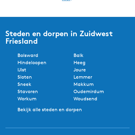
g
i
o
i
n
l
n
a
g
a
e
Steden en dorpen in Zuidwest
n
Friesland
d
e
p
Bolsward
Balk
a
Hindeloopen
Heeg
g
IJlst
Joure
i
Sloten
Lemmer
n
Sneek
Makkum
a
Stavoren
Oudemirdum
Workum
Woudsend
Bekijk alle steden en dorpen