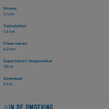
Strand
1,1 km
Treinstation
1,6 km
Friese meren
6,2 km
Supermarkt / dorpswinkel
123 m
Zwembad
5 km
In de omgeving