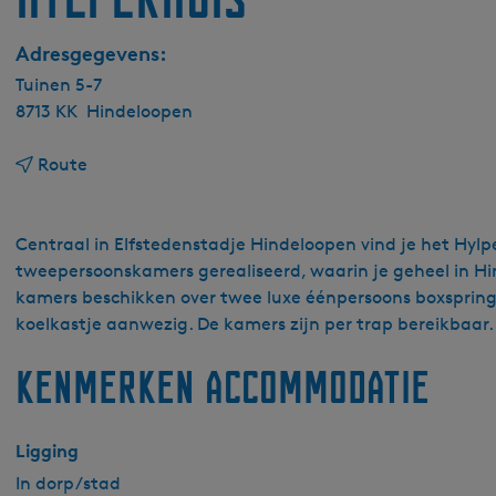
Adresgegevens:
Tuinen 5-7
8713 KK
Hindeloopen
n
Route
a
a
r
Centraal in Elfstedenstadje Hindeloopen vind je het Hyl
H
tweepersoonskamers gerealiseerd, waarin je geheel in Hin
y
kamers beschikken over twee luxe éénpersoons boxsprings
l
koelkastje aanwezig. De kamers zijn per trap bereikbaar. 
p
Kenmerken accommodatie
e
r
h
Ligging
u
i
In dorp/stad