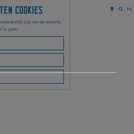
ten cookies
NL
S
Z
e
oodzakelijk zijn om de website
o
l
d te gaan.
e
e
k
c
e
t
n
e
e
r
t
a
a
l
H
u
i
d
i