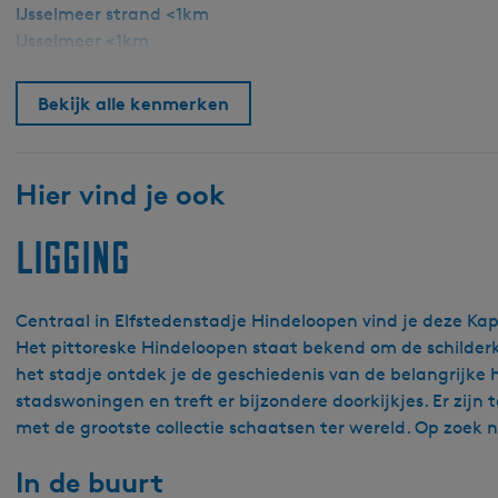
s
IJsselmeer strand <1km
IJsselmeer <1km
Bekijk alle kenmerken
Hier vind je ook
Ligging
Centraal in Elfstedenstadje Hindeloopen vind je deze Ka
Het pittoreske Hindeloopen staat bekend om de schilderkun
het stadje ontdek je de geschiedenis van de belangrijke h
stadswoningen en treft er bijzondere doorkijkjes. Er zij
met de grootste collectie schaatsen ter wereld. Op zoek 
In de buurt