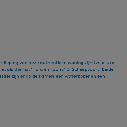
g
e
t
a
a
l
:
N
e
erdieping van deze authentieke woning zijn twee luxe
d
met als thema: ‘Flora en Fauna’ & ‘Scheepvaart’ Beide
e
erder zijn er op de kamers een waterkoker en een
r
l
a
n
d
s