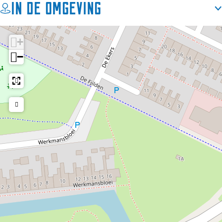
In de omgeving
+
−