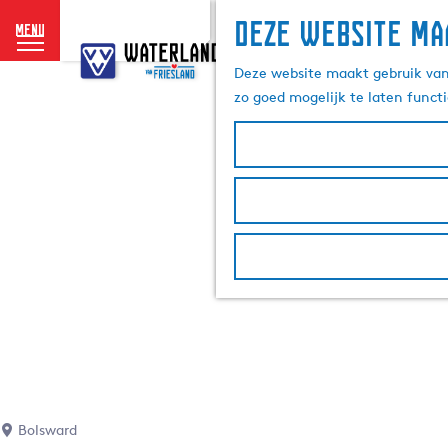
Deze website ma
menu
G
a
Deze website maakt gebruik van 
n
zo goed mogelijk te laten funct
a
a
r
d
e
h
o
m
e
p
a
g
e
Bolsward