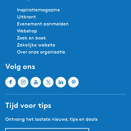
Inspiratiemagazine
Uitkrant
Evenement aanmelden
Webshop
Zoek en boek
Zakelijke website
Over onze organisatie
Volg ons
F
I
Y
X
L
P
a
n
o
W
i
i
c
s
u
a
n
n
Tijd voor tips
e
t
T
t
k
t
b
a
u
e
e
e
Ontvang het laatste nieuws, tips en deals
o
g
b
r
d
r
o
r
e
l
I
e