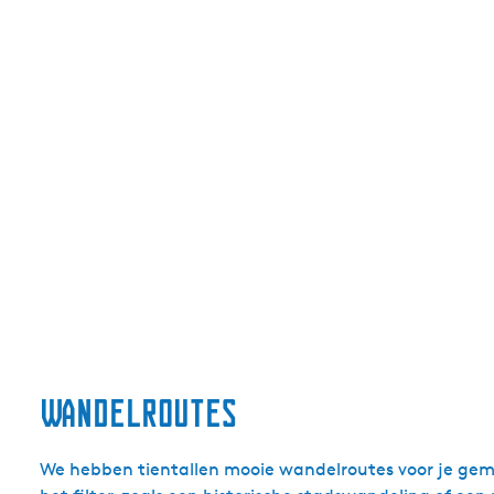
a
n
d
e
l
i
n
g
e
n
Wandelroutes
We hebben tientallen mooie wandelroutes voor je gema