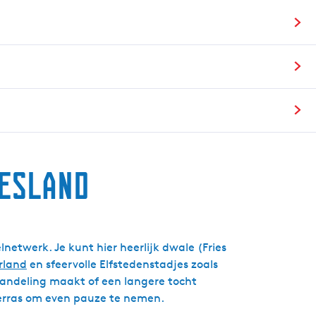
g
e
t
a
a
l
:
N
e
d
iesland
e
r
l
a
etwerk. Je kunt hier heerlijk dwale (Fries
n
rland
en sfeervolle Elfstedenstadjes zoals
d
 wandeling maakt of een langere tocht
s
 terras om even pauze te nemen.