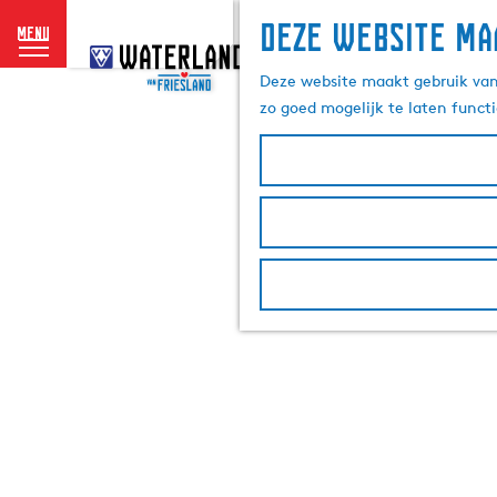
Deze website ma
menu
G
a
Deze website maakt gebruik van 
n
zo goed mogelijk te laten funct
a
a
r
d
e
h
o
m
e
p
a
g
e