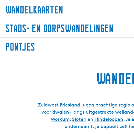
Wandelkaarten
W
Stads- en dorpswandelingen
a
n
S
d
Pontjes
t
e
a
l
P
d
k
o
s
a
Wandel
n
-
a
t
e
r
j
n
t
e
d
e
s
Zuidwest Friesland is een prachtige regio
o
n
voor dwalen) langs uitgestrekte weiland
r
Workum
,
Sloten
en
Hindeloopen
. Je
p
onderneemt, je bepaalt zelf he
s
w