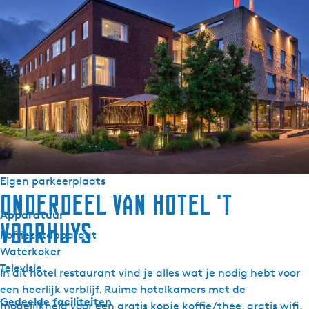
Wifi
Dekbedden
Sanitair
Douche
Toilet in badkamer
Buiten
Fietsberging afsluitbaar
Laadpaal voor auto's
Eigen parkeerplaats
Onderdeel van Hotel 't
Apparatuur
Voorhuys
Koffiezetapparaat
Waterkoker
Televisie
In dit hotel restaurant vind je alles wat je nodig hebt voor
een heerlijk verblijf. Ruime hotelkamers met de
Gedeelde faciliteiten
mogelijkheid voor een gratis kopje koffie/thee, gratis wifi,