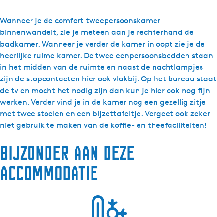
a
r
Wanneer je de comfort tweepersoonskamer
H
binnenwandelt, zie je meteen aan je rechterhand de
o
badkamer. Wanneer je verder de kamer inloopt zie je de
t
heerlijke ruime kamer. De twee eenpersoonsbedden staan
e
in het midden van de ruimte en naast de nachtlampjes
l
zijn de stopcontacten hier ook vlakbij. Op het bureau staat
'
de tv en mocht het nodig zijn dan kun je hier ook nog fijn
t
werken. Verder vind je in de kamer nog een gezellig zitje
V
met twee stoelen en een bijzettafeltje. Vergeet ook zeker
o
niet gebruik te maken van de koffie- en theefaciliteiten!
o
Bijzonder aan deze
r
h
accommodatie
u
y
s
-