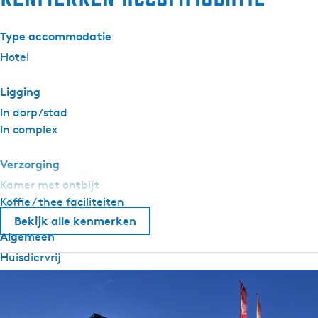
Type accommodatie
Hotel
Ligging
In dorp/stad
In complex
Verzorging
Kamer met ontbijt
Koffie / thee faciliteiten
Bekijk alle kenmerken
Algemeen
Huisdiervrij
Centrale verwarming
Airconditioning
Rookvrij