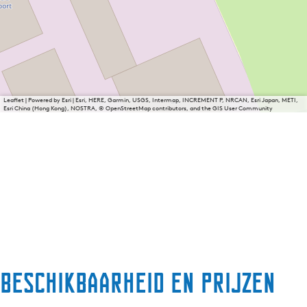
Leaflet
|
Powered by Esri | Esri, HERE, Garmin, USGS, Intermap, INCREMENT P, NRCAN, Esri Japan, METI,
Esri China (Hong Kong), NOSTRA, © OpenStreetMap contributors, and the GIS User Community
Beschikbaarheid en prijzen