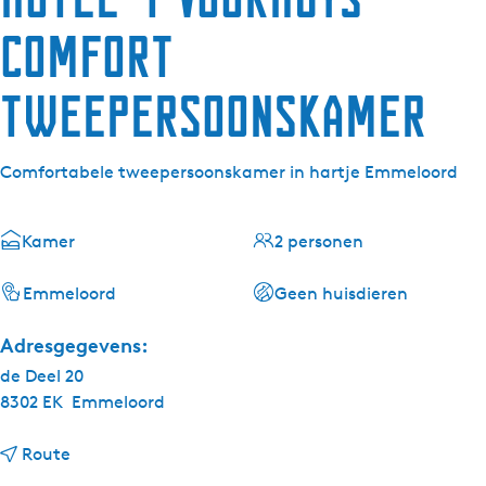
Comfort
tweepersoonskamer
Comfortabele tweepersoonskamer in hartje Emmeloord
Kamer
2 personen
Emmeloord
Geen huisdieren
Adresgegevens:
de Deel 20
8302 EK
Emmeloord
n
Route
a