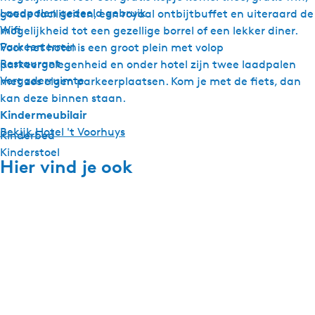
Laadpalen gedeeld gebruik
goede faciliteiten, een royaal ontbijtbuffet en uiteraard de
Wifi
mogelijkheid tot een gezellige borrel of een lekker diner.
Parkeerterrein
Voor het hotel is een groot plein met volop
Restaurant
parkeergelegenheid en onder hotel zijn twee laadpalen
Vergaderruimte
met zes eigen parkeerplaatsen. Kom je met de fiets, dan
kan deze binnen staan.
Kindermeubilair
Bekijk Hotel 't Voorhuys
Kinderbed
Kinderstoel
Hier vind je ook