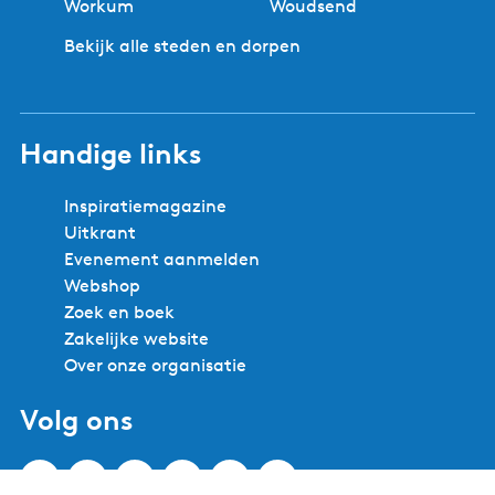
Workum
Woudsend
Bekijk alle steden en dorpen
Handige links
Inspiratiemagazine
Uitkrant
Evenement aanmelden
Webshop
Zoek en boek
Zakelijke website
Over onze organisatie
Volg ons
F
I
Y
X
L
P