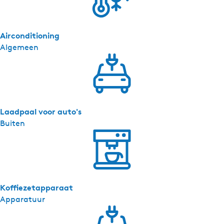
C
o
m
Airconditioning
f
Algemeen
o
r
t
t
w
e
Laadpaal voor auto's
e
Buiten
p
e
r
s
o
Koffiezetapparaat
o
Apparatuur
n
s