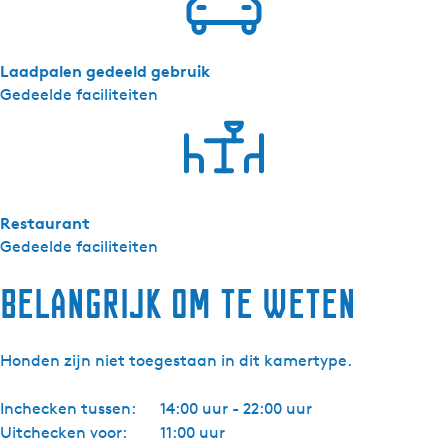
o
t
e
h
o
h
t
e
f
o
h
t
Laadpalen gedeeld gebruik
d
o
o
h
Gedeelde faciliteiten
p
f
o
o
a
d
f
o
n
p
d
f
d
a
p
d
)
n
a
p
Restaurant
d
n
a
Gedeelde faciliteiten
)
d
n
)
d
Belangrijk om te weten
)
Honden zijn niet toegestaan in dit kamertype.
Inchecken tussen:
14:00 uur - 22:00 uur
Uitchecken voor:
11:00 uur