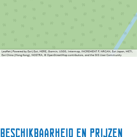
Leaflet
|
Powered by Esri | Esri, HERE, Garmin, USGS, Intermap, INCREMENT P, NRCAN, Esri Japan, METI,
Esri China (Hong Kong), NOSTRA, © OpenStreetMap contributors, and the GIS User Community
Beschikbaarheid en prijzen