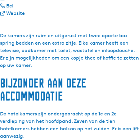
H
a
a
Bel
o
r
a
v
Website
t
H
r
a
e
o
H
n
l
t
o
H
De kamers zijn ruim en uitgerust met twee aparte box
R
e
t
o
spring bedden en een extra zitje. Elke kamer heeft een
e
l
e
t
televisie, badkamer met toilet, wastafel en inloopdouche.
s
R
l
e
Er zijn mogelijkheden om een kopje thee of koffie te zetten
t
e
R
l
op uw kamer.
a
s
e
R
Bijzonder aan deze
u
t
s
e
r
a
t
s
accommodatie
a
u
a
t
n
r
u
a
t
a
r
u
De hotelkamers zijn ondergebracht op de 1e en 2e
J
n
a
r
verdieping van het hoofdpand. Zeven van de tien
a
t
n
a
hotelkamers hebben een balkon op het zuiden. Er is een lift
n
J
t
n
aanwezig.