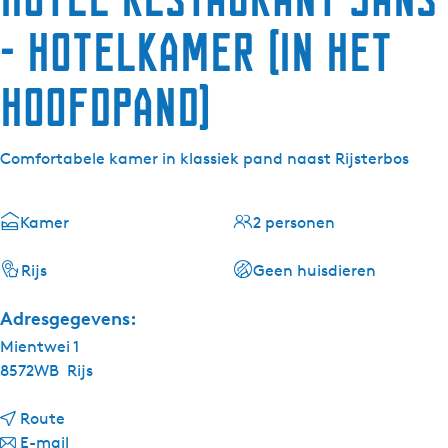
- Hotelkamer (in het
hoofdpand)
Comfortabele kamer in klassiek pand naast Rijsterbos
Kamer
2 personen
Rijs
Geen huisdieren
Adresgegevens:
Mientwei 1
8572WB
Rijs
n
Route
a
n
E-mail