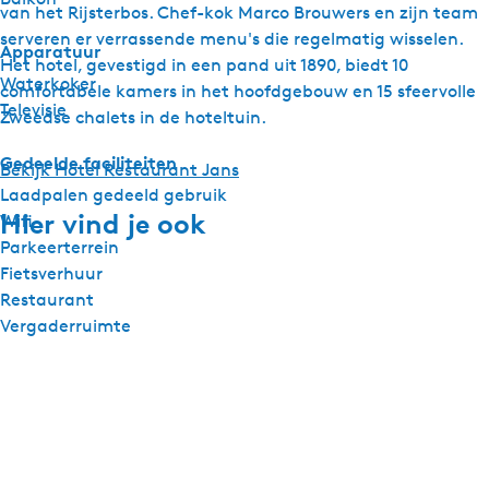
van het Rijsterbos. Chef-kok Marco Brouwers en zijn team
serveren er verrassende menu's die regelmatig wisselen.
Apparatuur
Het hotel, gevestigd in een pand uit 1890, biedt 10
Waterkoker
comfortabele kamers in het hoofdgebouw en 15 sfeervolle
Televisie
Zweedse chalets in de hoteltuin.
Gedeelde faciliteiten
Bekijk Hotel Restaurant Jans
Laadpalen gedeeld gebruik
Hier vind je ook
Wifi
Parkeerterrein
Fietsverhuur
Restaurant
Vergaderruimte