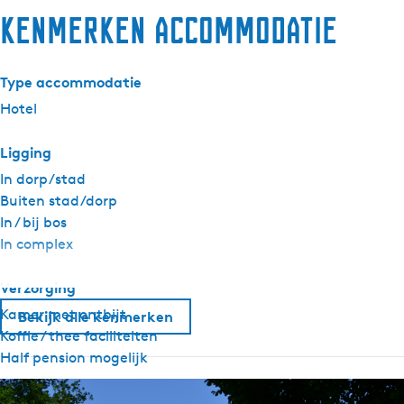
Kenmerken accommodatie
Type accommodatie
Hotel
Ligging
In dorp/stad
Buiten stad/dorp
In / bij bos
In complex
Verzorging
Kamer met ontbijt
Bekijk alle kenmerken
Koffie / thee faciliteiten
Half pension mogelijk
Algemeen