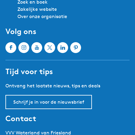
Zoek en boek
Zakelijke website
Over onze organisatie
Volg ons
F
I
Y
X
L
P
a
n
o
W
i
i
c
s
u
a
n
n
Tijd voor tips
e
t
T
t
k
t
b
a
u
e
e
e
Ontvang het laatste nieuws, tips en deals
o
g
b
r
d
r
o
r
e
l
I
e
k
a
W
a
n
s
Schrijf je in voor de nieuwsbrief
W
m
a
n
W
t
a
W
t
d
a
W
Contact
t
a
e
V
t
a
e
t
r
a
e
t
VVV Waterland van Friesland