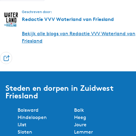
Geschreven door:
Redactie VVV Waterland van Friesland
Bekijk alle blogs van Redactie VVV Waterland van
Friesland
D
e
e
l
Steden en dorpen in Zuidwest
Friesland
Bolsward
Balk
Hindeloopen
Heeg
IJlst
Joure
Sloten
Lemmer