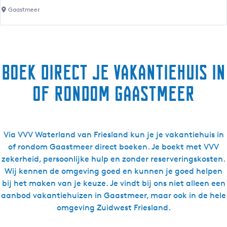
W
Gaastmeer
t
a
i
t
e
e
S
r
y
Boek direct je vakantiehuis in
r
p
e
e
of rondom Gaastmeer
c
r
r
d
e
a
a
-
Via VVV Waterland van Friesland kun je je vakantiehuis in
t
F
of rondom Gaastmeer direct boeken. Je boekt met VVV
i
y
zekerheid, persoonlijke hulp en zonder reserveringskosten.
e
k
Wij kennen de omgeving goed en kunnen je goed helpen
S
e
bij het maken van je keuze. Je vindt bij ons niet alleen een
y
P
aanbod vakantiehuizen in Gaastmeer, maar ook in de hele
p
o
omgeving Zuidwest Friesland.
e
e