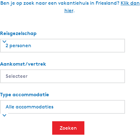
r
l
Ben je op zoek naar een vakantiehuis in Friesland?
Klik dan
d
hier
.
a
-
I
Reisgezelschap
t
F
2 personen
l
i
Aankomst/vertrek
e
t
Type accommodatie
Zoeken