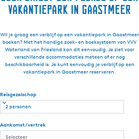
e
vakantiepark in Gaastmeer
c
r
e
a
Wil je graag een verblijf op een vakantiepark in Gaastmeer
t
boeken? Met het handige zoek- en boeksysteem van VVV
i
Waterland van Friesland kan dit eenvoudig. Je ziet voor
e
verschillende accommodaties meteen of er nog
S
beschikbaarheid is. Je kunt eenvoudig je verblijf op een
y
vakantiepark in Gaastmeer reserveren.
p
e
r
Reisgezelschap
d
a
2 personen
Aankomst/vertrek