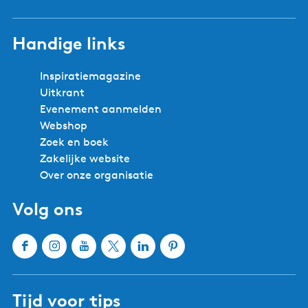
Handige links
Inspiratiemagazine
Uitkrant
Evenement aanmelden
Webshop
Zoek en boek
Zakelijke website
Over onze organisatie
Volg ons
F
I
Y
X
L
P
a
n
o
W
i
i
c
s
u
a
n
n
Tijd voor tips
e
t
T
t
k
t