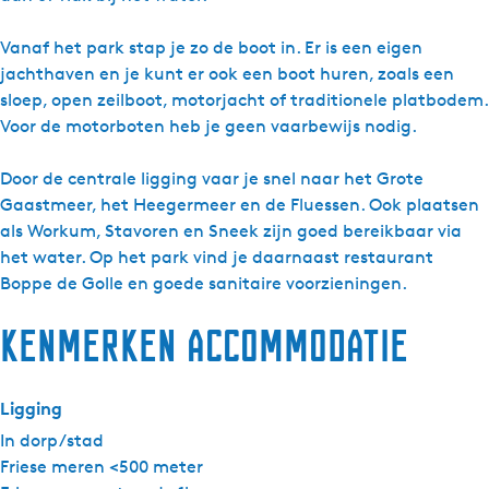
e
c
e
r
a
r
c
e
Vanaf het park stap je zo de boot in. Er is een eigen
t
e
r
c
jachthaven en je kunt er ook een boot huren, zoals een
i
a
e
r
sloep, open zeilboot, motorjacht of traditionele platbodem.
e
t
a
e
Voor de motorboten heb je geen vaarbewijs nodig.
S
i
t
a
y
e
i
t
Door de centrale ligging vaar je snel naar het Grote
p
S
e
i
Gaastmeer, het Heegermeer en de Fluessen. Ook plaatsen
e
y
S
e
als Workum, Stavoren en Sneek zijn goed bereikbaar via
r
p
y
S
het water. Op het park vind je daarnaast restaurant
d
e
p
y
Boppe de Golle en goede sanitaire voorzieningen.
a
r
e
p
Kenmerken accommodatie
d
r
e
a
d
r
a
d
Ligging
a
In dorp/stad
Friese meren <500 meter