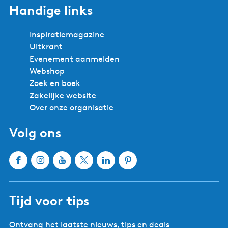
Handige links
Inspiratiemagazine
Uitkrant
Evenement aanmelden
Webshop
Zoek en boek
Zakelijke website
Over onze organisatie
Volg ons
F
I
Y
X
L
P
a
n
o
W
i
i
c
s
u
a
n
n
Tijd voor tips
e
t
T
t
k
t
b
a
u
e
e
e
Ontvang het laatste nieuws, tips en deals
o
g
b
r
d
r