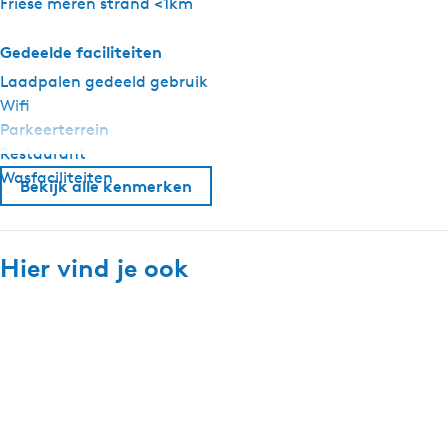
Friese meren strand <1km
Gedeelde faciliteiten
Laadpalen gedeeld gebruik
Wifi
Parkeerterrein
Restaurant
Wasfaciliteiten
Bekijk alle kenmerken
Hier vind je ook