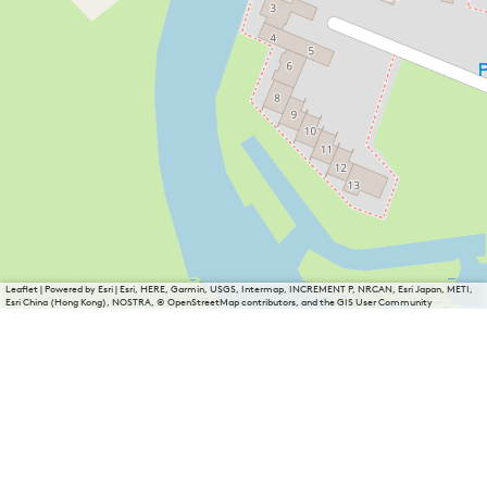
Leaflet
|
Powered by Esri | Esri, HERE, Garmin, USGS, Intermap, INCREMENT P, NRCAN, Esri Japan, METI,
Esri China (Hong Kong), NOSTRA, © OpenStreetMap contributors, and the GIS User Community