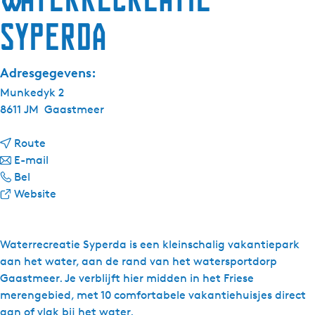
Syperda
Adresgegevens:
Munkedyk 2
8611 JM
Gaastmeer
n
Route
a
n
E-mail
W
a
a
Bel
a
r
a
v
Website
t
W
r
a
e
a
W
n
r
t
a
W
Waterrecreatie Syperda is een kleinschalig vakantiepark
r
e
t
a
aan het water, aan de rand van het watersportdorp
e
r
e
t
Gaastmeer. Je verblijft hier midden in het Friese
c
r
r
e
merengebied, met 10 comfortabele vakantiehuisjes direct
r
e
r
r
aan of vlak bij het water.