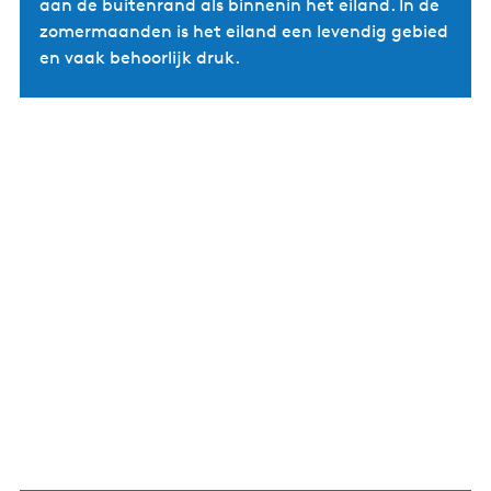
aan de buitenrand als binnenin het eiland. In de
zomermaanden is het eiland een levendig gebied
en vaak behoorlijk druk.