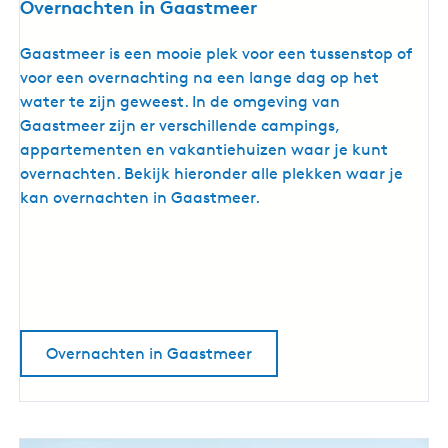
Overnachten in Gaastmeer
O
Gaastmeer is een mooie plek voor een tussenstop of
v
voor een overnachting na een lange dag op het
e
water te zijn geweest. In de omgeving van
r
Gaastmeer zijn er verschillende campings,
n
appartementen en vakantiehuizen waar je kunt
a
overnachten. Bekijk hieronder alle plekken waar je
c
kan overnachten in Gaastmeer.
h
t
e
n
i
n
Overnachten in Gaastmeer
G
a
a
s