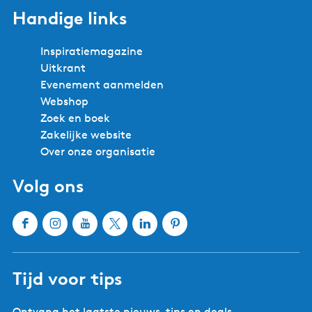
Handige links
Inspiratiemagazine
Uitkrant
Evenement aanmelden
Webshop
Zoek en boek
Zakelijke website
Over onze organisatie
Volg ons
F
I
Y
X
L
P
a
n
o
W
i
i
c
s
u
a
n
n
Tijd voor tips
e
t
T
t
k
t
b
a
u
e
e
e
Ontvang het laatste nieuws, tips en deals