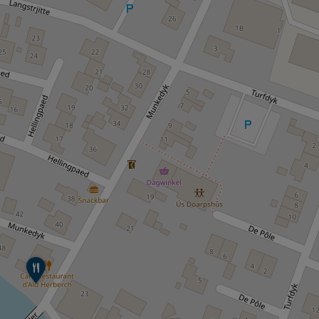
D
'
A
l
d