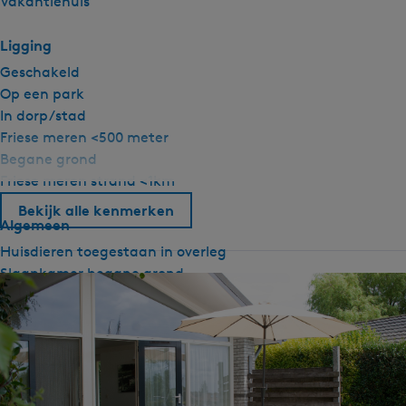
Vakantiehuis
Ligging
Geschakeld
Op een park
In dorp/stad
Friese meren <500 meter
Begane grond
Friese meren strand <1km
Bekijk alle kenmerken
Algemeen
Huisdieren toegestaan in overleg
Slaapkamer begane grond
Centrale verwarming
Rookvrij
Wifi
Dekbedden
Sanitair