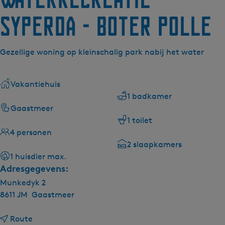
Syperda - Boter Polle
Gezellige woning op kleinschalig park nabij het water
Vakantiehuis
1 badkamer
Gaastmeer
1 toilet
4 personen
2 slaapkamers
1 huisdier max.
Adresgegevens:
Munkedyk 2
8611 JM
Gaastmeer
n
Route