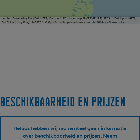
Leaflet
|
Powered by Esri | Esri, HERE, Garmin, USGS, Intermap, INCREMENT P, NRCAN, Esri Japan, METI,
Esri China (Hong Kong), NOSTRA, © OpenStreetMap contributors, and the GIS User Community
Beschikbaarheid en prijzen
Helaas hebben wij momenteel geen informatie
over beschikbaarheid en prijzen. Neem