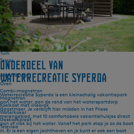
Badkamer begane grond
Separaat toilet
Douche
Buiten
Laadpaal voor auto's
Tuin
Terras
Onderdeel van
Waterrecreatie Syperda
Apparatuur
Oven
Combi-magnetron
Waterrecreatie Syperda is een kleinschalig vakantiepark
Magnetron
aan het water, aan de rand van het watersportdorp
Koelkast met vriesvak
Gaastmeer. Je verblijft hier midden in het Friese
Waterkoker
merengebied, met 10 comfortabele vakantiehuisjes direct
Gaskookplaat
aan of vlak bij het water. Vanaf het park stap je zo de boot
Televisie
in. Er is een eigen jachthaven en je kunt er ook een boot