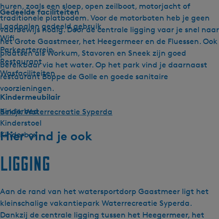
huren, zoals een sloep, open zeilboot, motorjacht of
Gedeelde faciliteiten
traditionele platbodem. Voor de motorboten heb je geen
Laadpalen gedeeld gebruik
vaarbewijs nodig. Door de centrale ligging vaar je snel naar
Wifi
het Grote Gaastmeer, het Heegermeer en de Fluessen. Ook
Parkeerterrein
plaatsen als Workum, Stavoren en Sneek zijn goed
Restaurant
bereikbaar via het water. Op het park vind je daarnaast
Wasfaciliteiten
restaurant Boppe de Golle en goede sanitaire
voorzieningen.
Kindermeubilair
Kinderbed
Bekijk Waterrecreatie Syperda
Kinderstoel
Hier vind je ook
Kinderbox
Ligging
Aan de rand van het watersportdorp Gaastmeer ligt het
kleinschalige vakantiepark Waterrecreatie Syperda.
Dankzij de centrale ligging tussen het Heegermeer, het