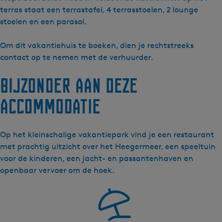
r
p
y
S
terras staat een terrastafel, 4 terrasstoelen, 2 lounge
d
e
p
y
stoelen en een parasol.
a
r
e
p
-
d
r
e
Om dit vakantiehuis te boeken, dien je rechtstreeks
B
a
d
r
contact op te nemen met de verhuurder.
o
-
a
d
Bijzonder aan deze
t
B
-
a
e
o
B
-
accommodatie
r
t
o
B
P
e
t
o
o
r
e
t
Op het kleinschalige vakantiepark vind je een restaurant
l
P
r
e
met prachtig uitzicht over het Heegermeer, een speeltuin
l
o
P
r
voor de kinderen, een jacht- en passantenhaven en
e
l
o
P
openbaar vervoer om de hoek.
l
l
o
e
l
l
e
l
e