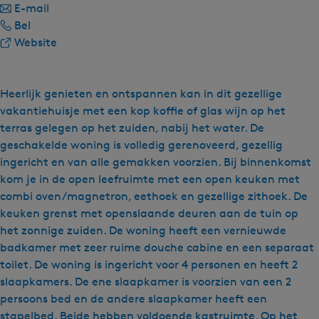
a
n
E-mail
W
a
a
Bel
a
r
a
v
Website
t
W
r
a
e
a
W
n
r
t
a
W
Heerlijk genieten en ontspannen kan in dit gezellige
r
e
t
a
vakantiehuisje met een kop koffie of glas wijn op het
e
r
e
t
terras gelegen op het zuiden, nabij het water. De
c
r
r
e
geschakelde woning is volledig gerenoveerd, gezellig
r
e
r
r
ingericht en van alle gemakken voorzien. Bij binnenkomst
e
c
e
r
kom je in de open leefruimte met een open keuken met
a
r
c
e
combi oven/magnetron, eethoek en gezellige zithoek. De
t
e
r
c
keuken grenst met openslaande deuren aan de tuin op
i
a
e
r
het zonnige zuiden. De woning heeft een vernieuwde
e
t
a
e
badkamer met zeer ruime douche cabine en een separaat
S
i
t
a
toilet. De woning is ingericht voor 4 personen en heeft 2
y
e
i
t
slaapkamers. De ene slaapkamer is voorzien van een 2
p
S
e
i
persoons bed en de andere slaapkamer heeft een
e
y
S
e
stapelbed. Beide hebben voldoende kastruimte. Op het