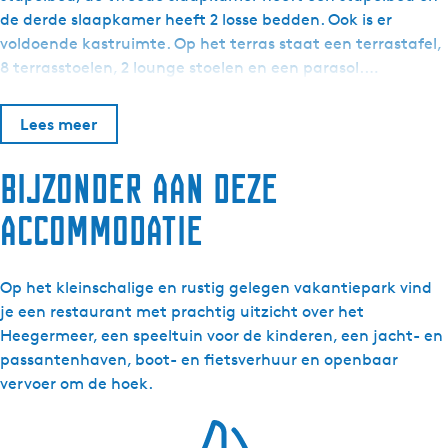
r
p
y
S
de derde slaapkamer heeft 2 losse bedden. Ook is er
d
e
p
y
voldoende kastruimte. Op het terras staat een terrastafel,
a
r
e
p
8 terrasstoelen, 2 lounge stoelen en een parasol.…
-
d
r
e
I
a
d
r
Lees meer
t
-
a
d
F
I
-
a
Bijzonder aan deze
l
t
I
-
i
F
t
I
accommodatie
e
l
F
t
t
i
l
F
e
i
l
Op het kleinschalige en rustig gelegen vakantiepark vind
t
e
i
je een restaurant met prachtig uitzicht over het
t
e
Heegermeer, een speeltuin voor de kinderen, een jacht- en
t
passantenhaven, boot- en fietsverhuur en openbaar
vervoer om de hoek.