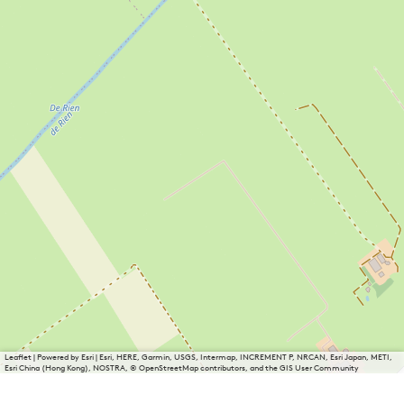
Leaflet
|
Powered by Esri | Esri, HERE, Garmin, USGS, Intermap, INCREMENT P, NRCAN, Esri Japan, METI,
Esri China (Hong Kong), NOSTRA, © OpenStreetMap contributors, and the GIS User Community