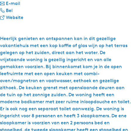
a
n
E-mail
W
a
a
Bel
a
r
a
v
Website
t
W
r
a
e
a
W
n
r
t
a
W
Heerlijk genieten en ontspannen kan in dit gezellige
r
e
t
a
vakantiehuis met een kop koffie of glas wijn op het terras
e
r
e
t
gelegen op het zuiden, direct aan het water. De
c
r
r
e
vrijstaande woning is gezellig ingericht en van alle
r
e
r
r
gemakken voorzien. Bij binnenkomst kom je in de open
e
c
e
r
leefruimte met een open keuken met combi-
a
r
c
e
oven/magnetron en vaatwasser, eethoek en gezellige
t
e
r
c
zithoek. De keuken grenst met openslaande deuren aan
i
a
e
r
de tuin op het zonnige zuiden. De woning heeft een
e
t
a
e
moderne badkamer met zeer ruime inloopdouche en toilet.
S
i
t
a
Er is ook nog een separaat toilet aanwezig. De woning is
y
e
i
t
ingericht voor 8 personen en heeft 3 slaapkamers. De ene
p
S
e
i
slaapkamer is voorzien van een 2 persoons bed en
e
y
S
e
stapelbed, de tweede slaapkamer heeft een stapelbed en