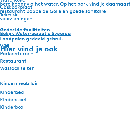
bereikbaar via het water. Op het park vind je daarnaast
Gaskookplaat
restaurant Boppe de Golle en goede sanitaire
Televisie
voorzieningen.
Gedeelde faciliteiten
Bekijk Waterrecreatie Syperda
Laadpalen gedeeld gebruik
Wifi
Hier vind je ook
Parkeerterrein
Restaurant
Wasfaciliteiten
Kindermeubilair
Kinderbed
Kinderstoel
Kinderbox