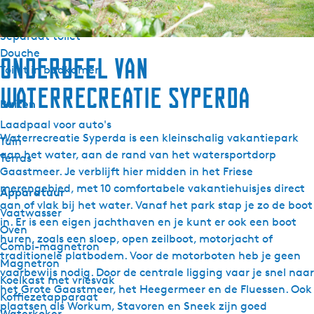
Badkamer begane grond
Separaat toilet
Douche
Onderdeel van
Toilet in badkamer
Waterrecreatie Syperda
Buiten
Laadpaal voor auto's
Waterrecreatie Syperda is een kleinschalig vakantiepark
Tuin
aan het water, aan de rand van het watersportdorp
Terras
Gaastmeer. Je verblijft hier midden in het Friese
merengebied, met 10 comfortabele vakantiehuisjes direct
Apparatuur
aan of vlak bij het water. Vanaf het park stap je zo de boot
Vaatwasser
in. Er is een eigen jachthaven en je kunt er ook een boot
Oven
huren, zoals een sloep, open zeilboot, motorjacht of
Combi-magnetron
traditionele platbodem. Voor de motorboten heb je geen
Magnetron
vaarbewijs nodig. Door de centrale ligging vaar je snel naar
Koelkast met vriesvak
het Grote Gaastmeer, het Heegermeer en de Fluessen. Ook
Koffiezetapparaat
plaatsen als Workum, Stavoren en Sneek zijn goed
Waterkoker