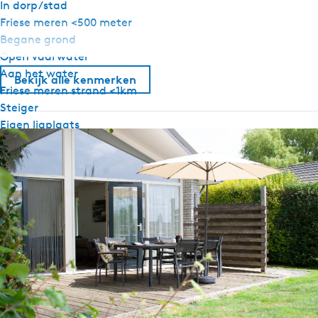
In dorp/stad
Friese meren <500 meter
Begane grond
Open vaarwater
Aan het water
Bekijk alle kenmerken
Friese meren strand <1km
Steiger
Eigen ligplaats
Terras aan het water
Algemeen
Huisdiervrij
Slaapkamer begane grond
Centrale verwarming
Rookvrij
Wifi
Dekbedden
Sanitair