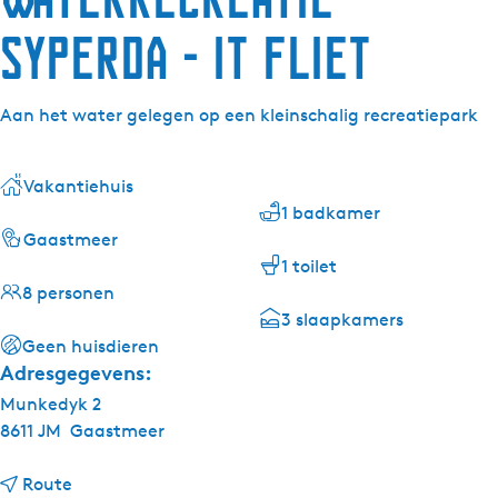
Syperda - It Fliet
Aan het water gelegen op een kleinschalig recreatiepark
Vakantiehuis
1 badkamer
Gaastmeer
1 toilet
8 personen
3 slaapkamers
Geen huisdieren
Adresgegevens:
Munkedyk 2
8611 JM
Gaastmeer
n
Route