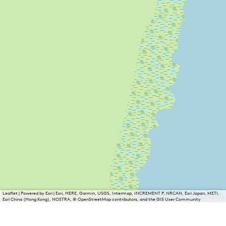
Leaflet
|
Powered by Esri | Esri, HERE, Garmin, USGS, Intermap, INCREMENT P, NRCAN, Esri Japan, METI,
Esri China (Hong Kong), NOSTRA, © OpenStreetMap contributors, and the GIS User Community