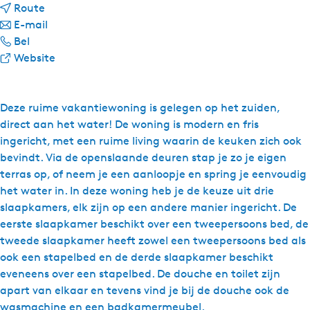
n
Route
a
n
E-mail
W
a
a
Bel
a
r
a
v
Website
t
W
r
a
e
a
W
n
r
t
a
W
Deze ruime vakantiewoning is gelegen op het zuiden,
r
e
t
a
direct aan het water! De woning is modern en fris
e
r
e
t
ingericht, met een ruime living waarin de keuken zich ook
c
r
r
e
bevindt. Via de openslaande deuren stap je zo je eigen
r
e
r
r
terras op, of neem je een aanloopje en spring je eenvoudig
e
c
e
r
het water in. In deze woning heb je de keuze uit drie
a
r
c
e
slaapkamers, elk zijn op een andere manier ingericht. De
t
e
r
c
eerste slaapkamer beschikt over een tweepersoons bed, de
i
a
e
r
tweede slaapkamer heeft zowel een tweepersoons bed als
e
t
a
e
ook een stapelbed en de derde slaapkamer beschikt
S
i
t
a
eveneens over een stapelbed. De douche en toilet zijn
y
e
i
t
apart van elkaar en tevens vind je bij de douche ook de
p
S
e
i
wasmachine en een badkamermeubel.