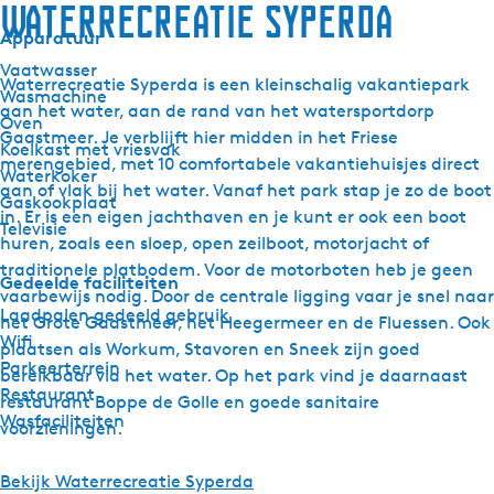
Waterrecreatie Syperda
Apparatuur
Vaatwasser
Waterrecreatie Syperda is een kleinschalig vakantiepark
Wasmachine
aan het water, aan de rand van het watersportdorp
Oven
Gaastmeer. Je verblijft hier midden in het Friese
Koelkast met vriesvak
merengebied, met 10 comfortabele vakantiehuisjes direct
Waterkoker
aan of vlak bij het water. Vanaf het park stap je zo de boot
Gaskookplaat
in. Er is een eigen jachthaven en je kunt er ook een boot
Televisie
huren, zoals een sloep, open zeilboot, motorjacht of
traditionele platbodem. Voor de motorboten heb je geen
Gedeelde faciliteiten
vaarbewijs nodig. Door de centrale ligging vaar je snel naar
Laadpalen gedeeld gebruik
het Grote Gaastmeer, het Heegermeer en de Fluessen. Ook
Wifi
plaatsen als Workum, Stavoren en Sneek zijn goed
Parkeerterrein
bereikbaar via het water. Op het park vind je daarnaast
Restaurant
restaurant Boppe de Golle en goede sanitaire
Wasfaciliteiten
voorzieningen.
Bekijk Waterrecreatie Syperda