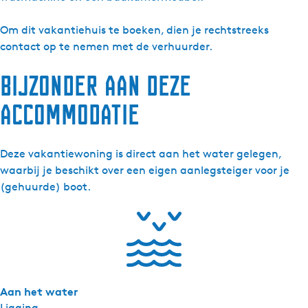
e
y
S
e
r
p
y
S
Om dit vakantiehuis te boeken, dien je rechtstreeks
d
e
p
y
contact op te nemen met de verhuurder.
a
r
e
p
Bijzonder aan deze
-
d
r
e
R
a
d
r
accommodatie
i
-
a
d
n
R
-
a
g
i
R
-
Deze vakantiewoning is direct aan het water gelegen,
w
n
i
R
waarbij je beschikt over een eigen aanlegsteiger voor je
i
g
n
i
(gehuurde) boot.
e
w
g
n
l
i
w
g
e
i
w
l
e
i
l
e
l
Aan het water
Ligging