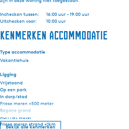
zijn in deze woning niet toegestaan.
Inchecken tussen:
16:00 uur - 19:00 uur
Uitchecken voor:
10:00 uur
Kenmerken accommodatie
Type accommodatie
Vakantiehuis
Ligging
Vrijstaand
Op een park
In dorp/stad
Friese meren <500 meter
Begane grond
Aan het water
Friese meren strand <1km
Bekijk alle kenmerken