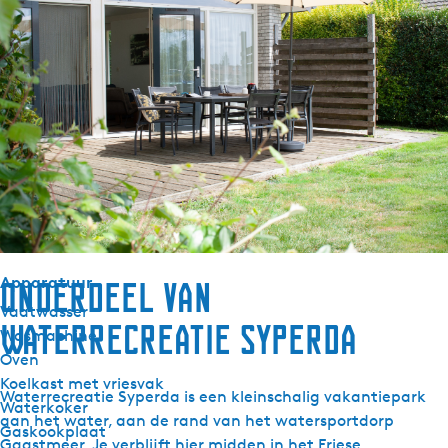
Dekbedden
Sanitair
Badkamer begane grond
Separaat toilet
Douche
Buiten
Tuin
Terras
Apparatuur
Onderdeel van
Vaatwasser
Waterrecreatie Syperda
Wasmachine
Oven
Koelkast met vriesvak
Waterrecreatie Syperda is een kleinschalig vakantiepark
Waterkoker
aan het water, aan de rand van het watersportdorp
Gaskookplaat
Gaastmeer. Je verblijft hier midden in het Friese