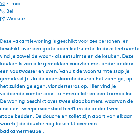
a
n
E-mail
W
a
a
Bel
a
r
a
v
Website
t
W
r
a
e
a
W
n
r
t
a
W
Deze vakantiewoning is geschikt voor zes personen, en
r
e
t
a
beschikt over een grote open leefruimte. In deze leefruimte
e
r
e
t
vind je zowel de woon- als eetruimte en de keuken. Deze
c
r
r
e
keuken is van alle gemakken voorzien met onder andere
r
e
r
r
een vaatwasser en oven. Vanuit de woonruimte stap je
e
c
e
r
gemakkelijk via de openslaande deuren het zonnige, op
a
r
c
e
het zuiden gelegen, vlonderterras op. Hier vind je
t
e
r
c
voldoende comfortabel tuinmeubilair en een trampoline.
i
a
e
r
De woning beschikt over twee slaapkamers, waarvan de
e
t
a
e
ene een tweepersoonsbed heeft en de ander twee
S
i
t
a
stapelbedden. De douche en toilet zijn apart van elkaar
y
e
i
t
waarbij de douche nog beschikt over een
p
S
e
i
badkamermeubel.
e
y
S
e