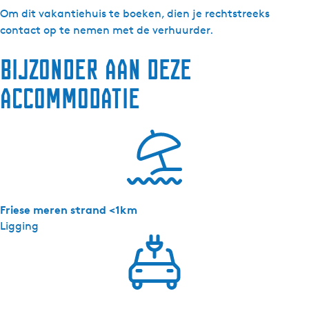
r
p
y
S
Om dit vakantiehuis te boeken, dien je rechtstreeks
d
e
p
y
contact op te nemen met de verhuurder.
a
r
e
p
Bijzonder aan deze
-
d
r
e
L
a
d
r
accommodatie
o
-
a
d
f
L
-
a
t
o
L
-
h
f
o
L
u
t
f
o
s
h
t
f
u
h
t
Friese meren strand <1km
s
u
h
Ligging
s
u
s