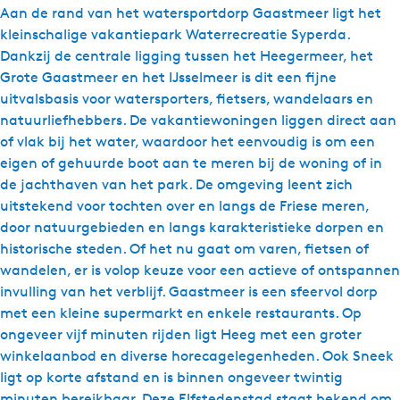
Aan de rand van het watersportdorp Gaastmeer ligt het
kleinschalige vakantiepark Waterrecreatie Syperda.
Dankzij de centrale ligging tussen het Heegermeer, het
Grote Gaastmeer en het IJsselmeer is dit een fijne
uitvalsbasis voor watersporters, fietsers, wandelaars en
natuurliefhebbers. De vakantiewoningen liggen direct aan
of vlak bij het water, waardoor het eenvoudig is om een
eigen of gehuurde boot aan te meren bij de woning of in
de jachthaven van het park. De omgeving leent zich
uitstekend voor tochten over en langs de Friese meren,
door natuurgebieden en langs karakteristieke dorpen en
historische steden. Of het nu gaat om varen, fietsen of
wandelen, er is volop keuze voor een actieve of ontspannen
invulling van het verblijf. Gaastmeer is een sfeervol dorp
met een kleine supermarkt en enkele restaurants. Op
ongeveer vijf minuten rijden ligt Heeg met een groter
winkelaanbod en diverse horecagelegenheden. Ook Sneek
ligt op korte afstand en is binnen ongeveer twintig
minuten bereikbaar. Deze Elfstedenstad staat bekend om