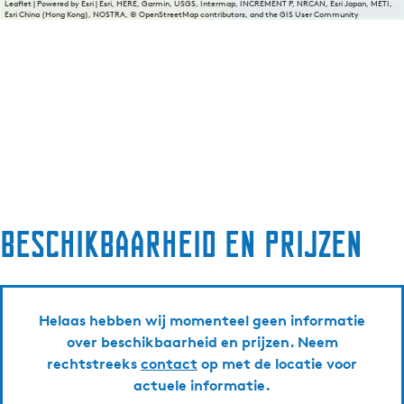
Leaflet
|
Powered by Esri | Esri, HERE, Garmin, USGS, Intermap, INCREMENT P, NRCAN, Esri Japan, METI,
Esri China (Hong Kong), NOSTRA, © OpenStreetMap contributors, and the GIS User Community
Beschikbaarheid en prijzen
Helaas hebben wij momenteel geen informatie
over beschikbaarheid en prijzen. Neem
rechtstreeks
contact
op met de locatie voor
actuele informatie.