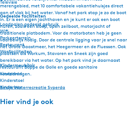
Televisie
merengebied, met 10 comfortabele vakantiehuisjes direct
aan of vlak bij het water. Vanaf het park stap je zo de boot
Gedeelde faciliteiten
in. Er is een eigen jachthaven en je kunt er ook een boot
Laadpalen gedeeld gebruik
huren, zoals een sloep, open zeilboot, motorjacht of
Wifi
traditionele platbodem. Voor de motorboten heb je geen
Parkeerterrein
vaarbewijs nodig. Door de centrale ligging vaar je snel naar
Restaurant
het Grote Gaastmeer, het Heegermeer en de Fluessen. Ook
Wasfaciliteiten
plaatsen als Workum, Stavoren en Sneek zijn goed
bereikbaar via het water. Op het park vind je daarnaast
Kindermeubilair
restaurant Boppe de Golle en goede sanitaire
Kinderbed
voorzieningen.
Kinderstoel
Kinderbox
Bekijk Waterrecreatie Syperda
Hier vind je ook