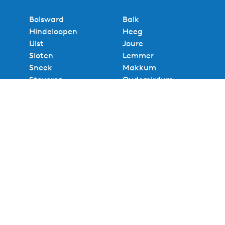
Bolsward
Balk
Hindeloopen
Heeg
IJlst
Joure
Sloten
Lemmer
Sneek
Makkum
Stavoren
Oudemirdum
Workum
Woudsend
Bekijk alle steden en dorpen
Handige links
Inspiratiemagazine
Uitkrant
Evenement aanmelden
Webshop