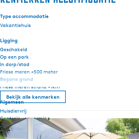
Type accommodatie
Vakantiehuis
Ligging
Geschakeld
Op een park
In dorp/stad
Friese meren <500 meter
Begane grond
Friese meren strand <1km
Bekijk alle kenmerken
Algemeen
Huisdiervrij
Centrale verwarming
Rookvrij
Wifi