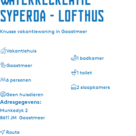
Syperda - Lofthus
Knusse vakantiewoning in Gaastmeer
Vakantiehuis
1 badkamer
Gaastmeer
1 toilet
6 personen
2 slaapkamers
Geen huisdieren
Adresgegevens:
Munkedyk 2
8611 JM
Gaastmeer
n
Route