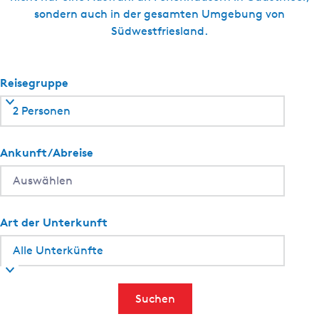
p
o
sondern auch in der gesamten Umgebung von
e
e
Südwestfriesland.
r
l
d
a
Reisegruppe
-
I
2 Personen
t
F
Ankunft/Abreise
l
i
e
t
Art der Unterkunft
Suchen