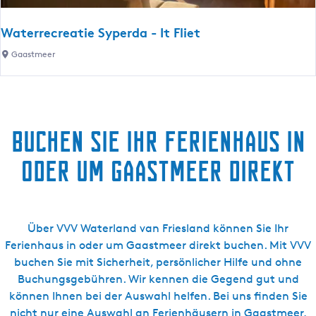
r
e
e
r
Waterrecreatie Syperda - It Fliet
a
W
Gaastmeer
t
a
i
t
e
e
S
r
y
Buchen Sie Ihr Ferienhaus in
r
p
e
e
oder um Gaastmeer direkt
c
r
r
d
e
a
a
-
Über VVV Waterland van Friesland können Sie Ihr
t
F
Ferienhaus in oder um Gaastmeer direkt buchen. Mit VVV
i
y
buchen Sie mit Sicherheit, persönlicher Hilfe und ohne
e
k
Buchungsgebühren. Wir kennen die Gegend gut und
S
e
können Ihnen bei der Auswahl helfen. Bei uns finden Sie
y
P
nicht nur eine Auswahl an Ferienhäusern in Gaastmeer,