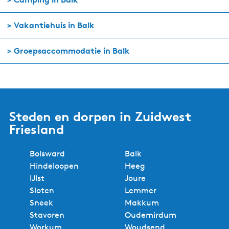
a
i
n
> Vakantiehuis in Balk
a
> Groepsaccommodatie in Balk
Steden en dorpen in Zuidwest
Friesland
Bolsward
Balk
Hindeloopen
Heeg
IJlst
Joure
Sloten
Lemmer
Sneek
Makkum
Stavoren
Oudemirdum
Workum
Woudsend