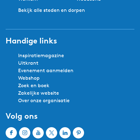
Bekijk alle steden en dorpen
Handige links
Inspiratiemagazine
Uitkrant
Evenement aanmelden
Webshop
Zoek en boek
Zakelijke website
Over onze organisatie
Volg ons
F
I
Y
X
L
P