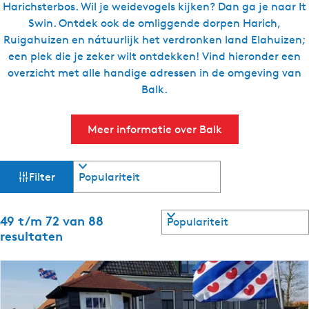
Harichsterbos. Wil je weidevogels kijken? Dan ga je naar It
g
Swin. Ontdek ook de omliggende dorpen Harich,
e
Ruigahuizen en nátuurlijk het verdronken land Elahuizen;
t
een plek die je zeker wilt ontdekken! Vind hieronder een
a
overzicht met alle handige adressen in de omgeving van
a
Balk.
l
:
Meer informatie over Balk
N
e
d
W
S
Filter
o
e
a
r
r
t
l
S
49 t/m 72 van 88
t
e
o
a
resultaten
e
r
n
z
r
t
d
o
e
s
o
p
e
:
r