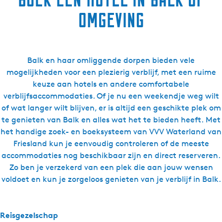
û
omgeving
s
-
A
p
Balk en haar omliggende dorpen bieden vele
p
mogelijkheden voor een plezierig verblijf, met een ruime
a
keuze aan hotels en andere comfortabele
r
verblijfsaccommodaties. Of je nu een weekendje weg wilt
t
of wat langer wilt blijven, er is altijd een geschikte plek om
e
te genieten van Balk en alles wat het te bieden heeft. Met
m
het handige zoek- en boeksysteem van VVV Waterland van
e
Friesland kun je eenvoudig controleren of de meeste
n
accommodaties nog beschikbaar zijn en direct reserveren.
t
Zo ben je verzekerd van een plek die aan jouw wensen
Z
voldoet en kun je zorgeloos genieten van je verblijf in Balk.
o
n
Reisgezelschap