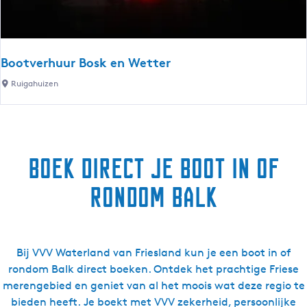
h
e
o
n
o
V
l
a
Bootverhuur Bosk en Wetter
D
k
B
Ruigahuizen
e
a
o
U
n
o
l
t
t
e
i
v
p
e
Boek direct je boot in of
e
a
c
r
n
e
rondom Balk
h
n
n
u
e
t
u
r
r
u
Bij VVV Waterland van Friesland kun je een boot in of
B
m
rondom Balk direct boeken. Ontdek het prachtige Friese
o
merengebied en geniet van al het moois wat deze regio te
s
bieden heeft. Je boekt met VVV zekerheid, persoonlijke