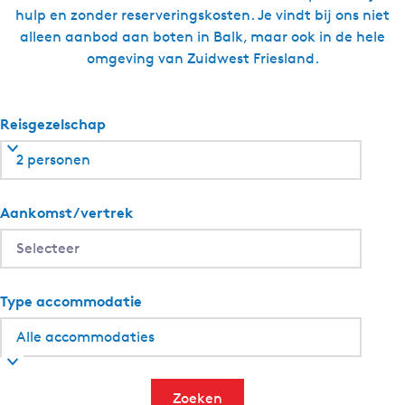
k
hulp en zonder reserveringskosten. Je vindt bij ons niet
e
alleen aanbod aan boten in Balk, maar ook in de hele
n
omgeving van Zuidwest Friesland.
W
e
t
Reisgezelschap
t
e
2 personen
r
Aankomst/vertrek
Type accommodatie
Zoeken