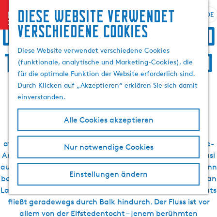
Suchen
Diese website verwendet
menu
&
DE
S
G
S
Übernachten, Speis und
verschiedene cookies
Buchen
p
e
u
r
h
c
Diese Website verwendet verschiedene Cookies
Trank, Sightseeing und
a
e
h
(funktionale, analytische und Marketing-Cookies), die
c
n
e
für die optimale Funktion der Website erforderlich sind.
h
S
Aktivurlaub in Balk
n
Durch Klicken auf „Akzeptieren“ erklären Sie sich damit
e
i
einverstanden.
a
e
u
z
Alle Cookies akzeptieren
s
u
Balk verfügt über eine gemütliche Einkaufsstraße mit
w
r
attraktiven Geschäften und über ein gutes Gastronomie-
Nur notwendige Cookies
ä
H
Angebot. Im Sommer landet man früher oder später quasi
h
o
automatisch auf einer der vielen Außenterrassen und kann
l
m
Einstellungen ändern
bei einem Imbiss oder einem Getränk das bunte Treiben an
e
e
Land und auf dem Wasser beobachten. Denn der Fluss Luts
n
p
fließt geradewegs durch Balk hindurch. Der Fluss ist vor
A
a
allem von der Elfstedentocht – jenem berühmten
k