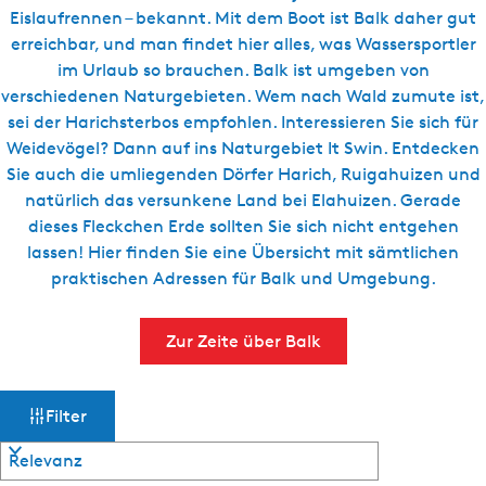
g
Eislaufrennen – bekannt. Mit dem Boot ist Balk daher gut
t
e
erreichbar, und man findet hier alles, was Wassersportler
u
im Urlaub so brauchen. Balk ist umgeben von
e
verschiedenen Naturgebieten. Wem nach Wald zumute ist,
l
sei der Harichsterbos empfohlen. Interessieren Sie sich für
l
Weidevögel? Dann auf ins Naturgebiet It Swin. Entdecken
e
Sie auch die umliegenden Dörfer Harich, Ruigahuizen und
S
natürlich das versunkene Land bei Elahuizen. Gerade
p
dieses Fleckchen Erde sollten Sie sich nicht entgehen
r
lassen! Hier finden Sie eine Übersicht mit sämtlichen
a
praktischen Adressen für Balk und Umgebung.
c
h
e
Zur Zeite über Balk
:
D
W
S
e
Filter
o
u
a
r
t
t