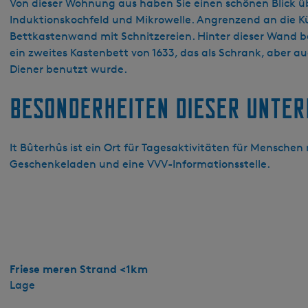
'
Von dieser Wohnung aus haben Sie einen schönen Blick üb
t
Induktionskochfeld und Mikrowelle. Angrenzend an die Kü
B
Bettkastenwand mit Schnitzereien. Hinter dieser Wand 
û
ein zweites Kastenbett von 1633, das als Schrank, aber auc
t
Diener benutzt wurde.
e
Besonderheiten dieser Unte
r
h
û
It Bûterhûs ist ein Ort für Tagesaktivitäten für Menschen
s
Geschenkeladen und eine VVV-Informationsstelle.
-
A
p
p
a
r
t
Friese meren Strand <1km
e
Lage
m