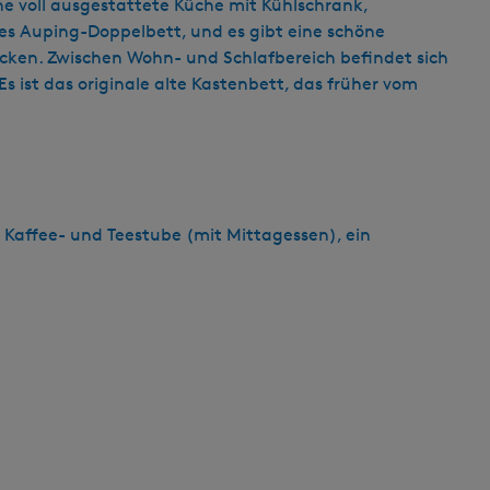
ne voll ausgestattete Küche mit Kühlschrank,
s
mes Auping-Doppelbett, und es gibt eine schöne
c
ken. Zwischen Wohn- und Schlafbereich befindet sich
h
Es ist das originale alte Kastenbett, das früher vom
e Kaffee- und Teestube (mit Mittagessen), ein