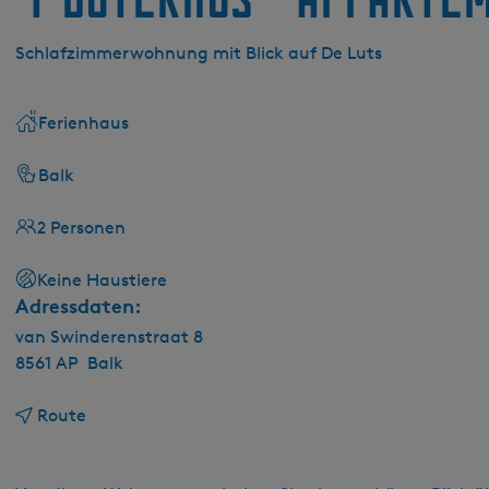
g
e
Schlafzimmerwohnung mit Blick auf De Luts
Ferienhaus
Balk
2 Personen
Keine Haustiere
Adressdaten:
van Swinderenstraat 8
8561 AP
Balk
b
Route
i
s