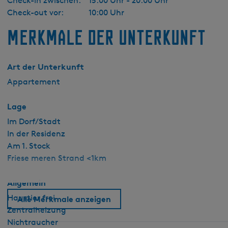
Check-in zwischen:
15:00 Uhr - 20:00 Uhr
Check-out vor:
10:00 Uhr
Merkmale der Unterkunft
Art der Unterkunft
Appartement
Lage
Im Dorf/Stadt
In der Residenz
Am 1. Stock
Friese meren Strand <1km
Allgemein
Haustier frei
Alle Merkmale anzeigen
Zentralheizung
Nichtraucher