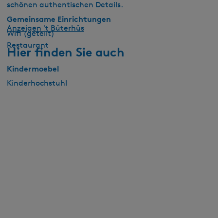
schönen authentischen Details.
Gemeinsame Einrichtungen
Anzeigen 't Bûterhûs
Wifi (geteilt)
Restaurant
Hier finden Sie auch
Kindermoebel
Kinderhochstuhl