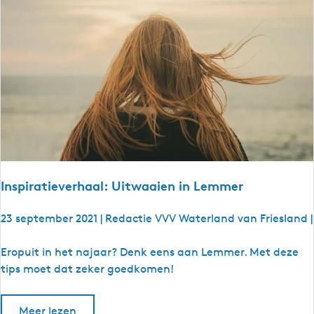
l
n
1
i
n
Z
u
i
d
w
e
s
t
Inspiratieverhaal: Uitwaaien in Lemmer
F
r
23 september 2021
|
Redactie VVV Waterland van Friesland
|
i
e
I
Eropuit in het najaar? Denk eens aan Lemmer. Met deze
s
n
tips moet dat zeker goedkomen!
l
s
a
p
Meer lezen