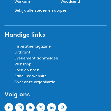
Workum
Woudsend
e
Bekijk alle steden en dorpen
p
a
g
i
Handige links
n
a
Inspiratiemagazine
Uitkrant
Evenement aanmelden
Webshop
Zoek en boek
Zakelijke website
Over onze organisatie
Volg ons
F
I
Y
X
L
P