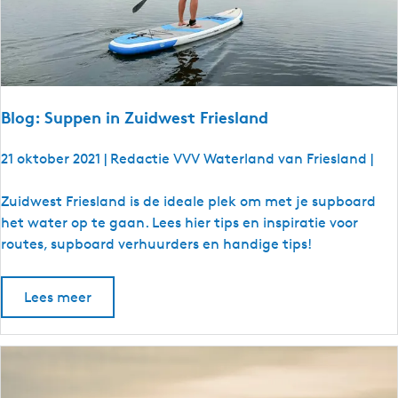
a
l
:
E
f
s
Blog: Suppen in Zuidwest Friesland
t
e
21 oktober 2021
|
Redactie VVV Waterland van Friesland
|
d
e
B
Zuidwest Friesland is de ideale plek om met je supboard
n
l
het water op te gaan. Lees hier tips en inspiratie voor
t
o
routes, supboard verhuurders en handige tips!
o
g
u
:
Lees meer
r
S
-
u
d
p
e
p
e
e