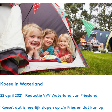
e
t
R
i
e
e
i
v
d
e
m
r
a
h
r
a
r
a
o
l
u
:
t
V
e
a
s
Koese in Waterland
t
e
22 april 2021
|
Redactie VVV Waterland van Friesland
|
n
v
K
‘Koese’, dat is heerlijk slapen op z’n Fries en dat kan op
r