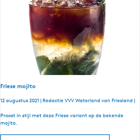
s
t
p
e
o
-
r
I
t
n
i
d
n
i
F
a
r
n
i
S
e
u
s
Friese mojito
m
l
m
a
12 augustus 2021
|
Redactie VVV Waterland van Friesland
|
e
n
r
d
F
Proost in stijl met deze Friese variant op de bekende
r
mojito.
i
e