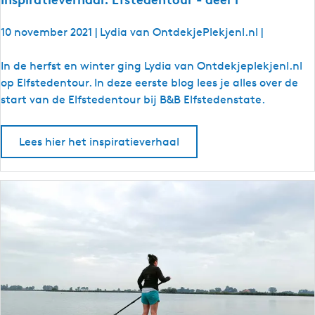
10 november 2021
|
Lydia van OntdekjePlekjenl.nl
|
I
In de herfst en winter ging Lydia van Ontdekjeplekjenl.nl
n
op Elfstedentour. In deze eerste blog lees je alles over de
s
start van de Elfstedentour bij B&B Elfstedenstate.
p
i
Lees hier het inspiratieverhaal
r
a
t
i
e
v
e
r
h
a