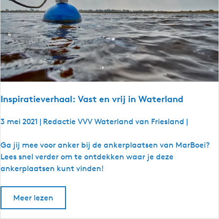
r
o
h
u
a
t
a
e
l
:
K
a
j
Inspiratieverhaal: Vast en vrij in Waterland
a
k
3 mei 2021
|
Redactie VVV Waterland van Friesland
|
k
e
I
Ga jij mee voor anker bij de ankerplaatsen van MarBoei?
n
n
Lees snel verder om te ontdekken waar je deze
o
s
ankerplaatsen kunt vinden!
v
p
e
i
Meer lezen
r
r
d
a