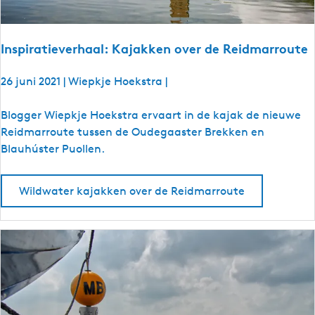
S
u
p
Inspiratieverhaal: Kajakken over de Reidmarroute
p
e
26 juni 2021
|
Wiepkje Hoekstra
|
n
o
I
Blogger Wiepkje Hoekstra ervaart in de kajak de nieuwe
v
n
Reidmarroute tussen de Oudegaaster Brekken en
e
s
Blauhúster Puollen.
r
p
d
i
Wildwater kajakken over de Reidmarroute
e
r
p
a
o
t
e
i
l
e
e
v
n
e
r