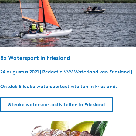
e
r
n
h
a
a
l
:
F
i
8x Watersport in Friesland
e
t
24 augustus 2021
|
Redactie VVV Waterland van Friesland
|
s
e
8
Ontdek 8 leuke watersportactiviteiten in Friesland.
n
x
à
W
8 leuke watersportactiviteiten in Friesland
l
a
a
t
c
e
a
r
r