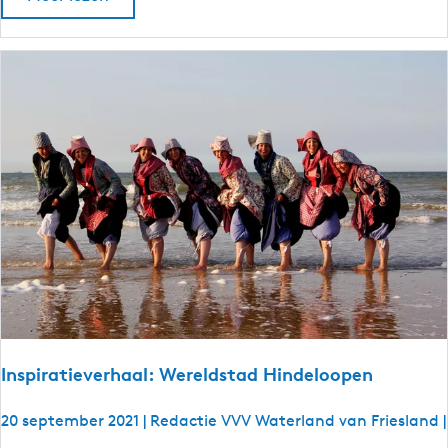
n
i
d
r
a
t
i
e
v
e
r
h
a
a
l
:
U
i
Inspiratieverhaal: Wereldstad Hindeloopen
t
w
20 september 2021
|
Redactie VVV Waterland van Friesland
|
a