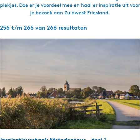
plekjes. Doe er je voordeel mee en haal er inspiratie uit voor
g
je bezoek aan Zuidwest Friesland.
e
t
256 t/m 266 van 266 resultaten
a
a
l
:
N
e
d
e
r
l
a
n
d
s
Inspiratieverhaal: Efstedentour - deel 1