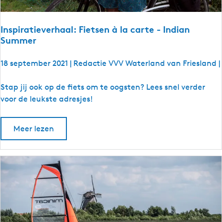
W
e
r
Inspiratieverhaal: Fietsen à la carte - Indian
e
Summer
l
d
18 september 2021
|
Redactie VVV Waterland van Friesland
|
s
t
I
Stap jij ook op de fiets om te oogsten? Lees snel verder
a
n
voor de leukste adresjes!
d
s
H
p
Meer lezen
i
i
n
r
d
a
e
t
l
i
o
e
o
v
p
e