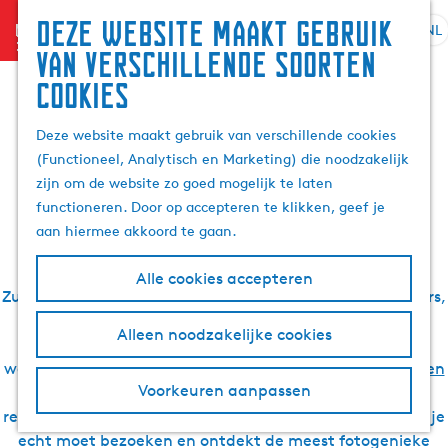
Zoek
Deze website maakt gebruik
menu
&
NL
S
G
Z
De leukste verhalen
van verschillende soorten
boek
e
a
o
cookies
l
n
e
over Waterland van
e
a
k
Deze website maakt gebruik van verschillende cookies
c
a
e
(Functioneel, Analytisch en Marketing) die noodzakelijk
t
r
Friesland
n
zijn om de website zo goed mogelijk te laten
e
d
functioneren. Door op accepteren te klikken, geef je
e
e
aan hiermee akkoord te gaan.
r
h
t
o
Zoek je inspiratie voor een vakantie of dagje uit in
Alle cookies accepteren
a
m
Zuidwest Friesland? Bekende en minder bekende bloggers,
a
e
locals en onze redactie gingen je voor. Zij ontdekten
l
p
Alleen noodzakelijke cookies
schatjes in de elfsteden
, rustige natuur- en
H
a
watergebieden, gave (water)sporten,
de mooiste fiets- en
u
g
Voorkeuren aanpassen
wandelroutes
, geweldige accommodaties en heerlijke
i
e
restaurants. Je leest hier wat de leukste plekken zijn die je
d
echt moet bezoeken en ontdekt de meest fotogenieke
i